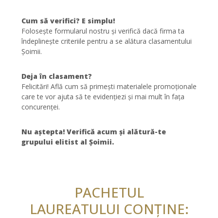
Cum să verifici? E simplu!
Folosește formularul nostru și verifică dacă firma ta
îndeplinește criteriile pentru a se alătura clasamentului
Șoimii.
Deja în clasament?
Felicitări! Află cum să primești materialele promoționale
care te vor ajuta să te evidențiezi și mai mult în fața
concurenței.
Nu aștepta! Verifică acum și alătură-te
grupului elitist al Șoimii.
PACHETUL
LAUREATULUI CONȚINE: