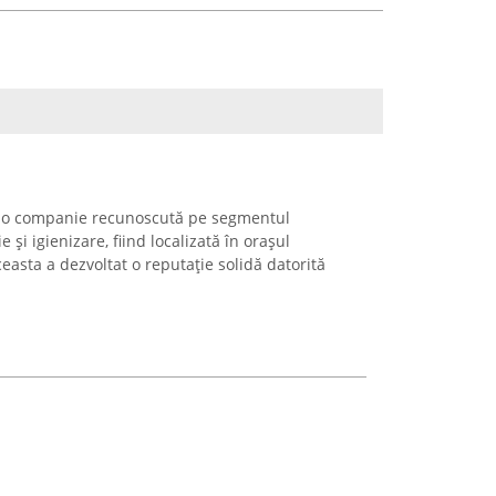
a o companie recunoscută pe segmentul
e și igienizare, fiind localizată în orașul
ceasta a dezvoltat o reputație solidă datorită