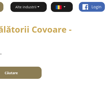
Login
Alte industrii
ălătorii Covoare -
.
Căutare