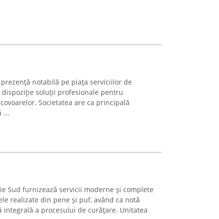
prezență notabilă pe piața serviciilor de
 dispoziție soluții profesionale pentru
covoarelor. Societatea are ca principală
...
ie Sud furnizează servicii moderne și complete
le realizate din pene și puf, având ca notă
ă integrală a procesului de curățare. Unitatea