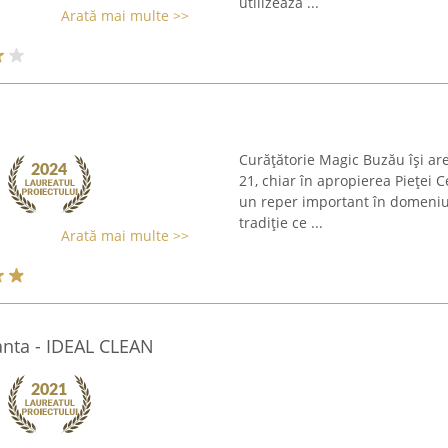
utilizează ...
Arată mai multe >>
Curățătorie Magic Buzău își ar
21, chiar în apropierea Pieței 
un reper important în domeniul
tradiție ce ...
Arată mai multe >>
anta - IDEAL CLEAN