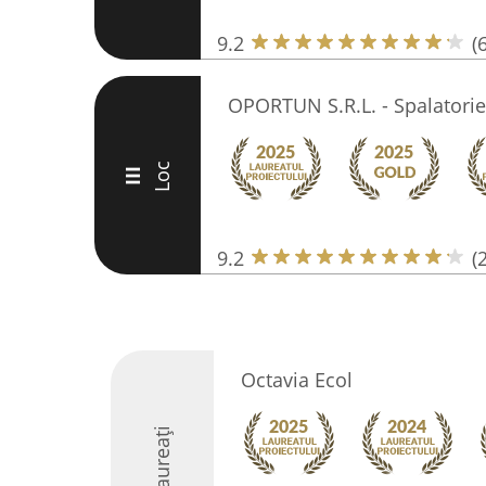
9.2
(
OPORTUN S.R.L. - Spalatorie
Loc
III
9.2
(
Octavia Ecol
Laureați