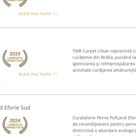
Arată mai multe >>
TMR Carpet Clean reprezintă o 
curățenie din Brăila, punând la
igienizarea și reîmprospătarea 
activitate curățarea amănunțită 
Arată mai multe >>
d Eforie Sud
Curatatorie Perne PufLand Efor
de recondiționare pentru perne
distinctivă o abordare ecologic