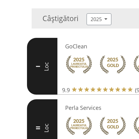
Câștigători
2025
GoClean
Loc
I
9.9
(
Perla Services
Loc
II