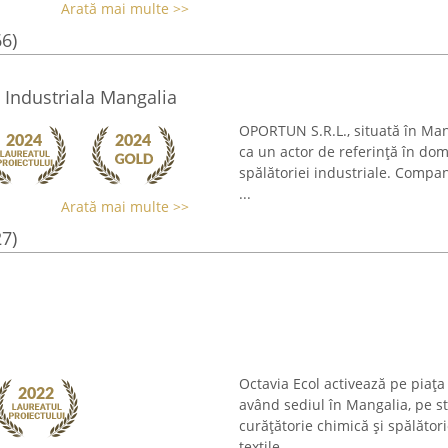
Arată mai multe >>
66)
 Industriala Mangalia
OPORTUN S.R.L., situată în Man
ca un actor de referință în dome
spălătoriei industriale. Compani
...
Arată mai multe >>
27)
Octavia Ecol activează pe piața 
având sediul în Mangalia, pe s
curățătorie chimică și spălător
textile, ...