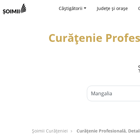
Câștigătorii
Județe și orașe
Curățenie Profesi
Șoimii Curățeniei
Curățenie Profesională, Detai