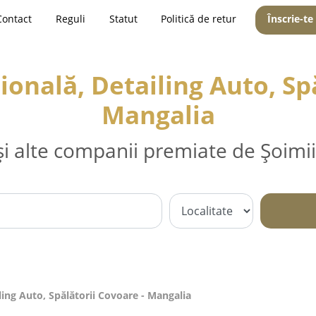
Contact
Reguli
Statut
Politică de retur
Înscrie-te
onală, Detailing Auto, Sp
Mangalia
și alte companii premiate de Șoimii
ling Auto, Spălătorii Covoare - Mangalia