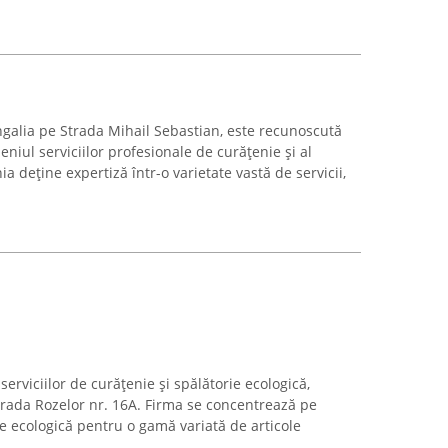
galia pe Strada Mihail Sebastian, este recunoscută
niul serviciilor profesionale de curățenie și al
a deține expertiză într-o varietate vastă de servicii,
serviciilor de curățenie și spălătorie ecologică,
trada Rozelor nr. 16A. Firma se concentrează pe
ie ecologică pentru o gamă variată de articole