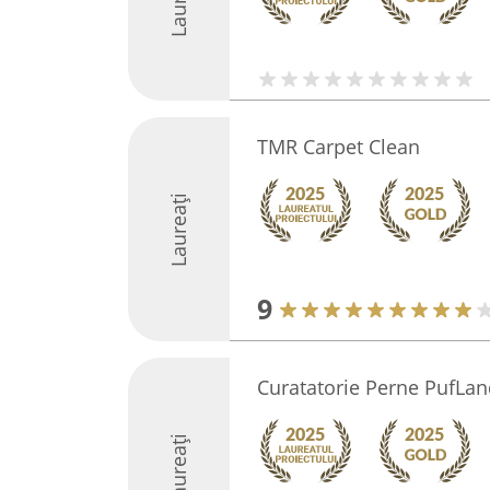
Laureați
TMR Carpet Clean
Laureați
9
Curatatorie Perne PufLan
Laureați