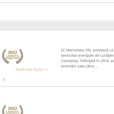
SC Mariondez SRL activează c
serviciilor esențiale de curățeni
Constanța. Înființată în 2016, a
orientării sale către ...
Arată mai multe >>