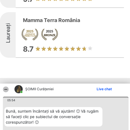
Mamma Terra România
Laureați
8.7
Alte firme din zonă
ȘOIMII Curățeniei
Live chat
05:54
Organizator Ranking
Plebiscyt
Contact
Bună, suntem încântați să vă ajutăm! 🙂 Vă rugăm
BRIGHT SOLUTIONS BR SRL
Câștigătorii
Contact
Aleea Timisul De Sus 2 Bl. A30
să faceți clic pe subiectul de conversație
Lista Tuturor
Sc. A Et. 4 Ap. 13 Cod 061952
Laureaților
corespunzător! 🙂
București
Reguli
CUI 36737675
Statut