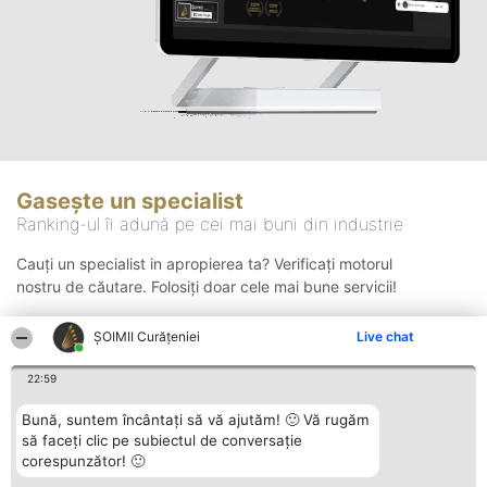
Gasește un specialist
Ranking-ul îi adună pe cei mai buni din industrie
Cauți un specialist in apropierea ta? Verificați motorul
nostru de căutare. Folosiți doar cele mai bune servicii!
ȘOIMII Curățeniei
Live chat
Căutare
22:59
Bună, suntem încântați să vă ajutăm! 🙂 Vă rugăm
să faceți clic pe subiectul de conversație
corespunzător! 🙂