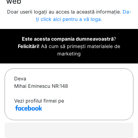
web
Doar userii logați au acces la această informație.
Da-
ți click aici pentru a vă loga.
Este acesta compania dumneavoastră
?
Felicitări!
Aă cum să primești materialele de
marketing
Deva
Mihai Eminescu NR:148
Vezi profilul firmei pe