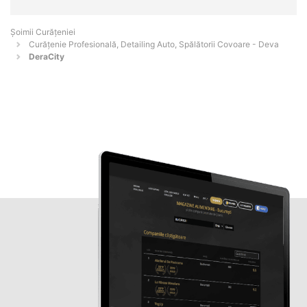
Șoimii Curățeniei
Curățenie Profesională, Detailing Auto, Spălătorii Covoare - Deva
DeraCity