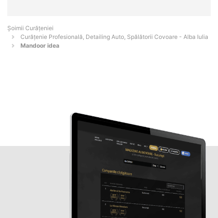
Șoimii Curățeniei
Curățenie Profesională, Detailing Auto, Spălătorii Covoare - Alba Iulia
Mandoor idea