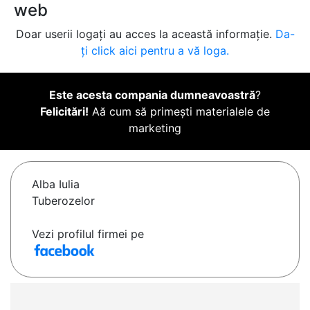
web
Doar userii logați au acces la această informație.
Da-
ți click aici pentru a vă loga.
Este acesta compania dumneavoastră
?
Felicitări!
Aă cum să primești materialele de
marketing
Alba Iulia
Tuberozelor
Vezi profilul firmei pe