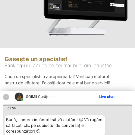
Gasește un specialist
Ranking-ul îi adună pe cei mai buni din industrie
Cauți un specialist in apropierea ta? Verificați motorul
nostru de căutare. Folosiți doar cele mai bune servicii!
ȘOIMII Curățeniei
Live chat
Căutare
05:56
Bună, suntem încântați să vă ajutăm! 🙂 Vă rugăm
să faceți clic pe subiectul de conversație
corespunzător! 🙂