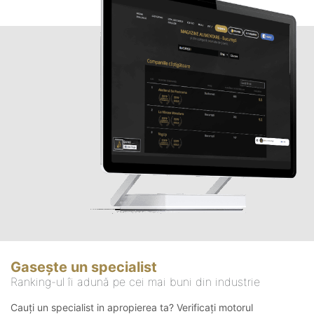
Gasește un specialist
Ranking-ul îi adună pe cei mai buni din industrie
Cauți un specialist in apropierea ta? Verificați motorul