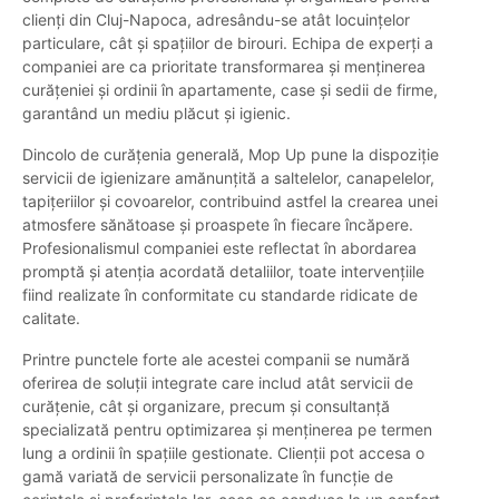
clienți din Cluj-Napoca, adresându-se atât locuințelor
particulare, cât și spațiilor de birouri. Echipa de experți a
companiei are ca prioritate transformarea și menținerea
curățeniei și ordinii în apartamente, case și sedii de firme,
garantând un mediu plăcut și igienic.
Dincolo de curățenia generală, Mop Up pune la dispoziție
servicii de igienizare amănunțită a saltelelor, canapelelor,
tapițeriilor și covoarelor, contribuind astfel la crearea unei
atmosfere sănătoase și proaspete în fiecare încăpere.
Profesionalismul companiei este reflectat în abordarea
promptă și atenția acordată detaliilor, toate intervențiile
fiind realizate în conformitate cu standarde ridicate de
calitate.
Printre punctele forte ale acestei companii se numără
oferirea de soluții integrate care includ atât servicii de
curățenie, cât și organizare, precum și consultanță
specializată pentru optimizarea și menținerea pe termen
lung a ordinii în spațiile gestionate. Clienții pot accesa o
gamă variată de servicii personalizate în funcție de