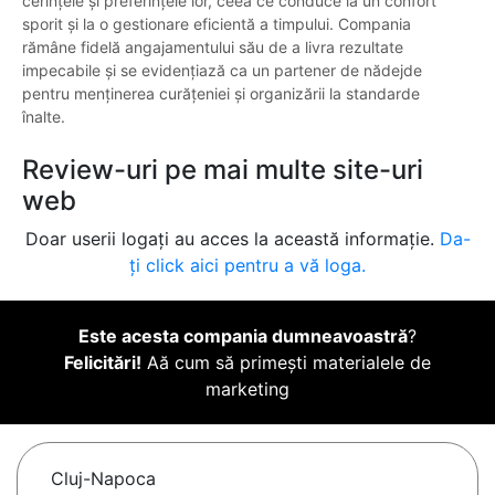
cerințele și preferințele lor, ceea ce conduce la un confort
sporit și la o gestionare eficientă a timpului. Compania
rămâne fidelă angajamentului său de a livra rezultate
impecabile și se evidențiază ca un partener de nădejde
pentru menținerea curățeniei și organizării la standarde
înalte.
Review-uri pe mai multe site-uri
web
Doar userii logați au acces la această informație.
Da-
ți click aici pentru a vă loga.
Este acesta compania dumneavoastră
?
Felicitări!
Aă cum să primești materialele de
marketing
Cluj-Napoca