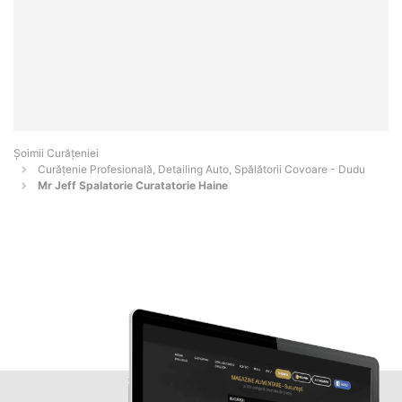
Șoimii Curățeniei
Curățenie Profesională, Detailing Auto, Spălătorii Covoare - Dudu
Mr Jeff Spalatorie Curatatorie Haine