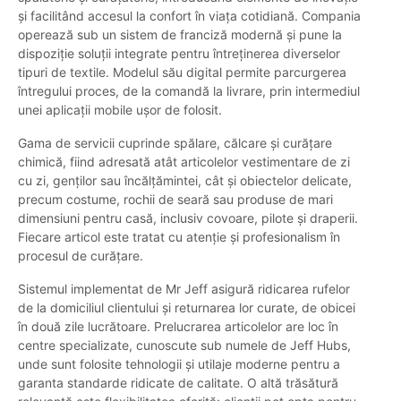
și facilitând accesul la confort în viața cotidiană. Compania
operează sub un sistem de franciză modernă și pune la
dispoziție soluții integrate pentru întreținerea diverselor
tipuri de textile. Modelul său digital permite parcurgerea
întregului proces, de la comandă la livrare, prin intermediul
unei aplicații mobile ușor de folosit.
Gama de servicii cuprinde spălare, călcare și curățare
chimică, fiind adresată atât articolelor vestimentare de zi
cu zi, genților sau încălțămintei, cât și obiectelor delicate,
precum costume, rochii de seară sau produse de mari
dimensiuni pentru casă, inclusiv covoare, pilote și draperii.
Fiecare articol este tratat cu atenție și profesionalism în
procesul de curățare.
Sistemul implementat de Mr Jeff asigură ridicarea rufelor
de la domiciliul clientului și returnarea lor curate, de obicei
în două zile lucrătoare. Prelucrarea articolelor are loc în
centre specializate, cunoscute sub numele de Jeff Hubs,
unde sunt folosite tehnologii și utilaje moderne pentru a
garanta standarde ridicate de calitate. O altă trăsătură