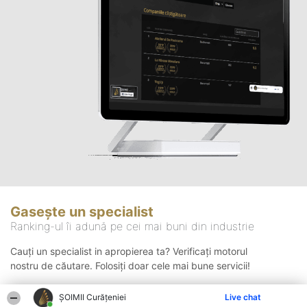
Gasește un specialist
Ranking-ul îi adună pe cei mai buni din industrie
Cauți un specialist in apropierea ta? Verificați motorul
nostru de căutare. Folosiți doar cele mai bune servicii!
ȘOIMII Curățeniei
Live chat