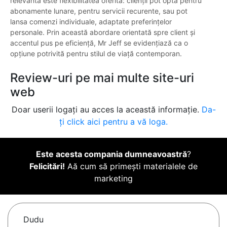
relevantă este flexibilitatea oferită: clienții pot opta pentru
abonamente lunare, pentru servicii recurente, sau pot
lansa comenzi individuale, adaptate preferințelor
personale. Prin această abordare orientată spre client și
accentul pus pe eficiență, Mr Jeff se evidențiază ca o
opțiune potrivită pentru stilul de viață contemporan.
Review-uri pe mai multe site-uri
web
Doar userii logați au acces la această informație.
Da-
ți click aici pentru a vă loga.
Este acesta compania dumneavoastră
?
Felicitări!
Aă cum să primești materialele de
marketing
Dudu