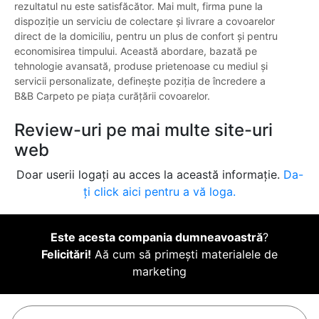
rezultatul nu este satisfăcător. Mai mult, firma pune la
dispoziție un serviciu de colectare și livrare a covoarelor
direct de la domiciliu, pentru un plus de confort și pentru
economisirea timpului. Această abordare, bazată pe
tehnologie avansată, produse prietenoase cu mediul și
servicii personalizate, definește poziția de încredere a
B&B Carpeto pe piața curățării covoarelor.
Review-uri pe mai multe site-uri
web
Doar userii logați au acces la această informație.
Da-
ți click aici pentru a vă loga.
Este acesta compania dumneavoastră
?
Felicitări!
Aă cum să primești materialele de
marketing