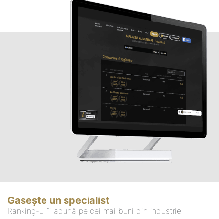
Gasește un specialist
Ranking-ul îi adună pe cei mai buni din industrie