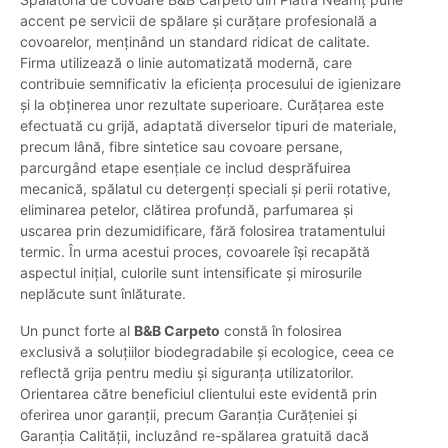
accent pe servicii de spălare și curățare profesională a
covoarelor, menținând un standard ridicat de calitate.
Firma utilizează o linie automatizată modernă, care
contribuie semnificativ la eficiența procesului de igienizare
și la obținerea unor rezultate superioare. Curățarea este
efectuată cu grijă, adaptată diverselor tipuri de materiale,
precum lână, fibre sintetice sau covoare persane,
parcurgând etape esențiale ce includ desprăfuirea
mecanică, spălatul cu detergenți speciali și perii rotative,
eliminarea petelor, clătirea profundă, parfumarea și
uscarea prin dezumidificare, fără folosirea tratamentului
termic. În urma acestui proces, covoarele își recapătă
aspectul inițial, culorile sunt intensificate și mirosurile
neplăcute sunt înlăturate.
Un punct forte al
B&B Carpeto
constă în folosirea
exclusivă a soluțiilor biodegradabile și ecologice, ceea ce
reflectă grija pentru mediu și siguranța utilizatorilor.
Orientarea către beneficiul clientului este evidentă prin
oferirea unor garanții, precum Garanția Curățeniei și
Garanția Calității, incluzând re-spălarea gratuită dacă