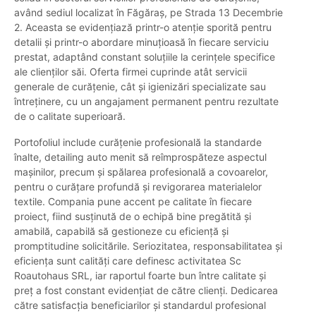
având sediul localizat în Făgăraș, pe Strada 13 Decembrie
2. Aceasta se evidențiază printr-o atenție sporită pentru
detalii și printr-o abordare minuțioasă în fiecare serviciu
prestat, adaptând constant soluțiile la cerințele specifice
ale clienților săi. Oferta firmei cuprinde atât servicii
generale de curățenie, cât și igienizări specializate sau
întreținere, cu un angajament permanent pentru rezultate
de o calitate superioară.
Portofoliul include curățenie profesională la standarde
înalte, detailing auto menit să reîmprospăteze aspectul
mașinilor, precum și spălarea profesională a covoarelor,
pentru o curățare profundă și revigorarea materialelor
textile. Compania pune accent pe calitate în fiecare
proiect, fiind susținută de o echipă bine pregătită și
amabilă, capabilă să gestioneze cu eficiență și
promptitudine solicitările. Seriozitatea, responsabilitatea și
eficiența sunt calități care definesc activitatea Sc
Roautohaus SRL, iar raportul foarte bun între calitate și
preț a fost constant evidențiat de către clienți. Dedicarea
către satisfacția beneficiarilor și standardul profesional