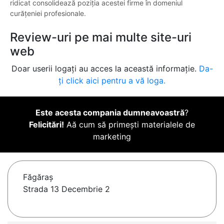
ridicat consolidează poziția acestei firme în domeniul
curățeniei profesionale.
Review-uri pe mai multe site-uri
web
Doar userii logați au acces la această informație.
Da-
ți click aici pentru a vă loga.
Este acesta compania dumneavoastră
?
Felicitări!
Aă cum să primești materialele de
marketing
Făgăraş
Strada 13 Decembrie 2