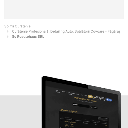
Șoimii Curățeniei
Curățenie Profesională, Detailing Auto, Spălătorii Covoare - Făgăraş
Sc Roautohaus SRL