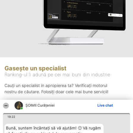
Gasește un specialist
Ranking-ul îi adună pe cei mai buni din industrie
Cauți un specialist in apropierea ta? Verificați motorul
nostru de căutare. Folosiți doar cele mai bune servicii!
ȘOIMII Curățeniei
Live chat
Căutare
19:22
Bună, suntem încântați să vă ajutăm! 🙂 Vă rugăm