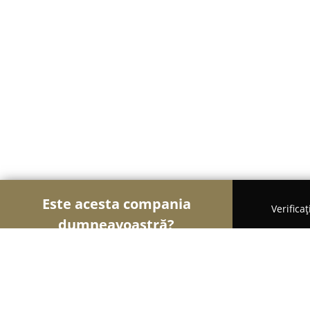
Este acesta compania
Verifica
dumneavoastră?
Șoimii Curățeniei
Curățenie Profesională, Detail