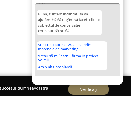
05:16
Bună, suntem încântați să vă
ajutăm! 🙂 Vă rugăm să faceți clic pe
subiectul de conversație
corespunzător! 🙂
Sunt un Laureat, vreau să ridic
materiale de marketing
Vreau să-mi înscriu firma in proiectul
Șoimii
Am o altă problemă
e succesul dumneavoastră.
Verificați
B Carpeto - Focșani