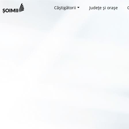
Câștigătorii
Județe și orașe