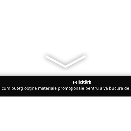
Felicitări!
ți cum puteți obține materiale promoționale pentru a vă bucura d
ing Auto, Spălătorii Covoare - Focşani
Spălătoria de covoare B&