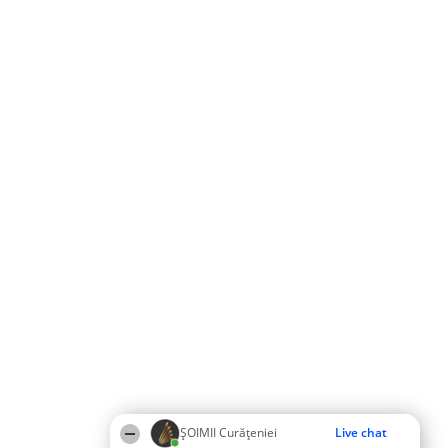
ȘOIMII Curățeniei
Live chat