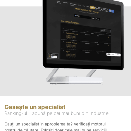
Gasește un specialist
Ranking-ul îi adună pe cei mai buni din industrie
Cauți un specialist in apropierea ta? Verificați motorul
nostru de căutare. Folosiți doar cele mai bune servicii!