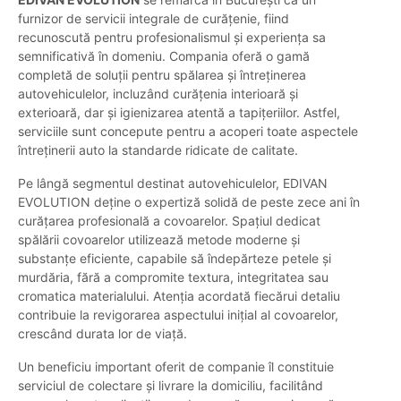
furnizor de servicii integrale de curățenie, fiind
recunoscută pentru profesionalismul și experiența sa
semnificativă în domeniu. Compania oferă o gamă
completă de soluții pentru spălarea și întreținerea
autovehiculelor, incluzând curățenia interioară și
exterioară, dar și igienizarea atentă a tapițeriilor. Astfel,
serviciile sunt concepute pentru a acoperi toate aspectele
întreținerii auto la standarde ridicate de calitate.
Pe lângă segmentul destinat autovehiculelor, EDIVAN
EVOLUTION deține o expertiză solidă de peste zece ani în
curățarea profesională a covoarelor. Spațiul dedicat
spălării covoarelor utilizează metode moderne și
substanțe eficiente, capabile să îndepărteze petele și
murdăria, fără a compromite textura, integritatea sau
cromatica materialului. Atenția acordată fiecărui detaliu
contribuie la revigorarea aspectului inițial al covoarelor,
crescând durata lor de viață.
Un beneficiu important oferit de companie îl constituie
serviciul de colectare și livrare la domiciliu, facilitând