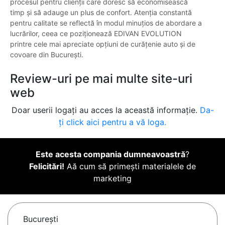
procesul pentru clienții care doresc să economisească
timp și să adauge un plus de confort. Atenția constantă
pentru calitate se reflectă în modul minuțios de abordare a
lucrărilor, ceea ce poziționează EDIVAN EVOLUTION
printre cele mai apreciate opțiuni de curățenie auto și de
covoare din București.
Review-uri pe mai multe site-uri
web
Doar userii logați au acces la această informație.
Da-
ți click aici pentru a vă loga.
Este acesta compania dumneavoastră
?
Felicitări!
Aă cum să primești materialele de
marketing
Bucureşti