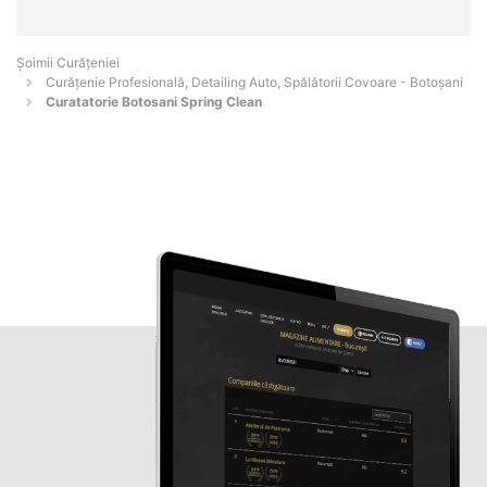
Șoimii Curățeniei
Curățenie Profesională, Detailing Auto, Spălătorii Covoare - Botoşani
Curatatorie Botosani Spring Clean