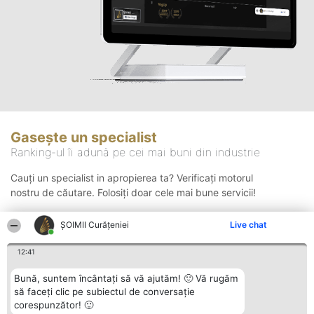
Gasește un specialist
Ranking-ul îi adună pe cei mai buni din industrie
Cauți un specialist in apropierea ta? Verificați motorul
nostru de căutare. Folosiți doar cele mai bune servicii!
ȘOIMII Curățeniei
Live chat
Căutare
12:41
Bună, suntem încântați să vă ajutăm! 🙂 Vă rugăm
să faceți clic pe subiectul de conversație
corespunzător! 🙂