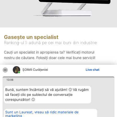
Gasește un specialist
Ranking-ul îi adună pe cei mai buni din industrie
Cauți un specialist in apropierea ta? Verificați motorul
nostru de căutare. Folosiți doar cele mai bune servicii!
ȘOIMII Curățeniei
Live chat
Căutare
13:06
Bună, suntem încântați să vă ajutăm! 🙂 Vă rugăm
să faceți clic pe subiectul de conversație
corespunzător! 🙂
Sunt un Laureat, vreau să ridic materiale de
Organizator Ranking
Plebiscyt
Contact
marketing
BRIGHT SOLUTIONS BR SRL
Câștigătorii
Contact