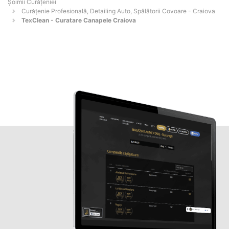
Șoimii Curățeniei
Curățenie Profesională, Detailing Auto, Spălătorii Covoare - Craiova
TexClean - Curatare Canapele Craiova