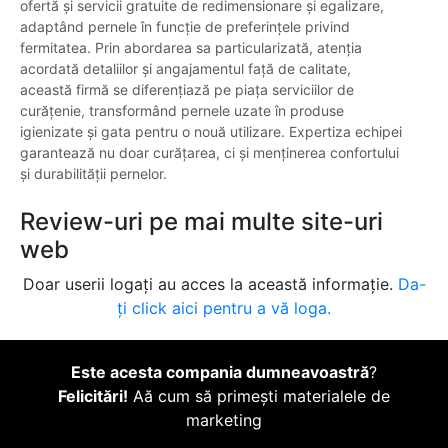
ofertă și servicii gratuite de redimensionare și egalizare,
adaptând pernele în funcție de preferințele privind
fermitatea. Prin abordarea sa particularizată, atenția
acordată detaliilor și angajamentul față de calitate,
această firmă se diferențiază pe piața serviciilor de
curățenie, transformând pernele uzate în produse
igienizate și gata pentru o nouă utilizare. Expertiza echipei
garantează nu doar curățarea, ci și menținerea confortului
și durabilității pernelor.
Review-uri pe mai multe site-uri
web
Doar userii logați au acces la această informație.
Da-
ți click aici pentru a vă loga.
Este acesta compania dumneavoastră
?
Felicitări!
Aă cum să primești materialele de
marketing