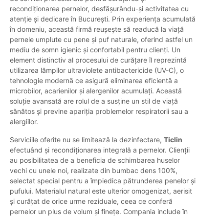
recondiționarea pernelor, desfășurându-și activitatea cu
atenție și dedicare în București. Prin experiența acumulată
în domeniu, această firmă reușește să readucă la viață
pernele umplute cu pene și puf naturale, oferind astfel un
mediu de somn igienic și confortabil pentru clienți. Un
element distinctiv al procesului de curățare îl reprezintă
utilizarea lămpilor ultraviolete antibactericide (UV-C), o
tehnologie modernă ce asigură eliminarea eficientă a
microbilor, acarienilor și alergenilor acumulați. Această
soluție avansată are rolul de a susține un stil de viață
sănătos și previne apariția problemelor respiratorii sau a
alergiilor.
Serviciile oferite nu se limitează la dezinfectare,
Ticlin
efectuând și recondiționarea integrală a pernelor. Clienții
au posibilitatea de a beneficia de schimbarea huselor
vechi cu unele noi, realizate din bumbac dens 100%,
selectat special pentru a împiedica pătrunderea penelor și
pufului. Materialul natural este ulterior omogenizat, aerisit
și curățat de orice urme reziduale, ceea ce conferă
pernelor un plus de volum și finețe. Compania include în