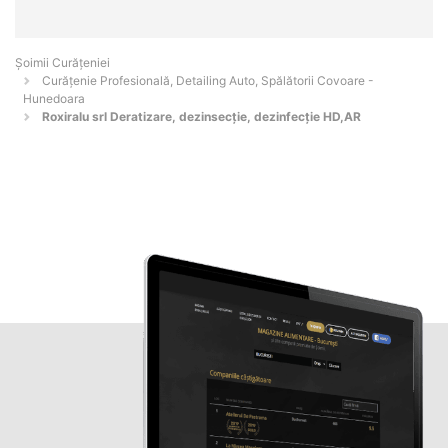
Șoimii Curățeniei
Curățenie Profesională, Detailing Auto, Spălătorii Covoare -
Hunedoara
Roxiralu srl Deratizare, dezinsecție, dezinfecție HD,AR