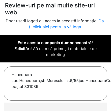
Review-uri pe mai multe site-uri
web
Doar userii logați au acces la această informație.
Da-
ți click aici pentru a vă loga.
Este acesta compania dumneavoastră
?
Felicitări!
Aă cum să primești materialele de
marketing
Hunedoara
Loc.Hunedoara,str.Muresului,nr.6/55jud.HunedoaraC
poștal 331089