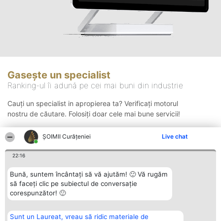
Gasește un specialist
Ranking-ul îi adună pe cei mai buni din industrie
Cauți un specialist in apropierea ta? Verificați motorul
nostru de căutare. Folosiți doar cele mai bune servicii!
ȘOIMII Curățeniei
Live chat
Căutare
22:16
Bună, suntem încântați să vă ajutăm! 🙂 Vă rugăm
să faceți clic pe subiectul de conversație
corespunzător! 🙂
Sunt un Laureat, vreau să ridic materiale de
Organizator Ranking
Plebiscyt
Contact