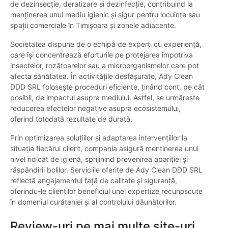
de dezinsecție, deratizare și dezinfecție, contribuind la
menținerea unui mediu igienic și sigur pentru locuințe sau
spații comerciale în Timișoara și zonele adiacente.
Societatea dispune de o echipă de experți cu experiență,
care își concentrează eforturile pe protejarea împotriva
insectelor, rozătoarelor sau a microorganismelor care pot
afecta sănătatea. În activitățile desfășurate, Ady Clean
DDD SRL folosește proceduri eficiente, ținând cont, pe cât
posibil, de impactul asupra mediului. Astfel, se urmărește
reducerea efectelor negative asupra ecosistemului,
oferind totodată rezultate de durată.
Prin optimizarea soluțiilor și adaptarea intervențiilor la
situația fiecărui client, compania asigură menținerea unui
nivel ridicat de igienă, sprijinind prevenirea apariției și
răspândirii bolilor. Serviciile oferite de Ady Clean DDD SRL
reflectă angajamentul față de calitate și siguranță,
oferindu-le clienților beneficiul unei expertize recunoscute
în domeniul curățeniei și al controlului dăunătorilor.
Review-uri pe mai multe site-uri