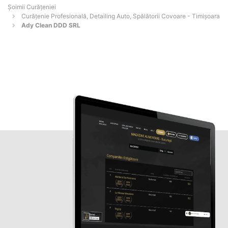
Șoimii Curățeniei
Curățenie Profesională, Detailing Auto, Spălătorii Covoare - Timişoara
Ady Clean DDD SRL