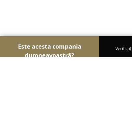
Este acesta compania
Verifica
dumneavoastră?
Șoimii Curățeniei
Curățenie Profesională, Detaili
Vidanja - vidanjare & desfundare can