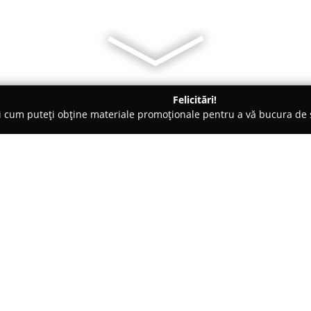
Felicitări!
ți cum puteți obține materiale promoționale pentru a vă bucura d
ng Auto, Spălătorii Covoare - Ploieşti
Vidanja - vidanjare & desf
al Ploiesti
Despre companie:
Vidanja Ploiești
activează în dom
recunoscută pentru profesional
Ploiești și împrejurimi. Compan
orientându-se către oferirea de
Arată mai multe >>