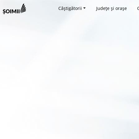
Câștigătorii
Județe și orașe