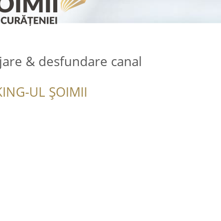
njare & desfundare canal
ING-UL ȘOIMII