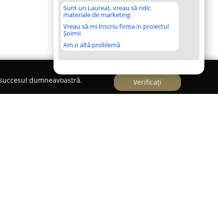
Sunt un Laureat, vreau să ridic
materiale de marketing
Vreau să-mi înscriu firma in proiectul
Șoimii
Am o altă problemă
e succesul dumneavoastră.
Verificați
undare canal Ploiesti
eniul serviciilor de curățenie și igienizare, fiind
ismul și eficiența cu care operează în zona
ia dispune de o experiență vastă în sectorul său,
 soluții integrate pentru gestionarea apelor