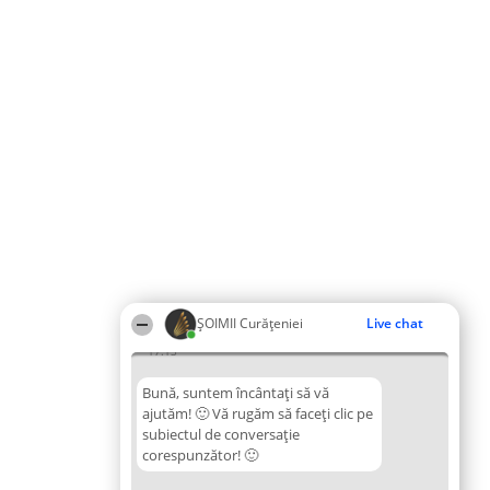
ȘOIMII Curățeniei
Live chat
17:13
Bună, suntem încântați să vă
ajutăm! 🙂 Vă rugăm să faceți clic pe
subiectul de conversație
corespunzător! 🙂