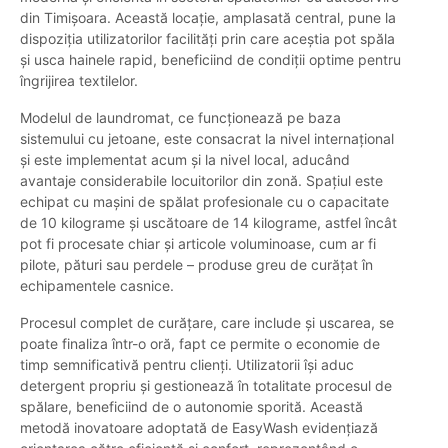
din Timișoara. Această locație, amplasată central, pune la
dispoziția utilizatorilor facilități prin care aceștia pot spăla
și usca hainele rapid, beneficiind de condiții optime pentru
îngrijirea textilelor.
Modelul de laundromat, ce funcționează pe baza
sistemului cu jetoane, este consacrat la nivel internațional
și este implementat acum și la nivel local, aducând
avantaje considerabile locuitorilor din zonă. Spațiul este
echipat cu mașini de spălat profesionale cu o capacitate
de 10 kilograme și uscătoare de 14 kilograme, astfel încât
pot fi procesate chiar și articole voluminoase, cum ar fi
pilote, pături sau perdele – produse greu de curățat în
echipamentele casnice.
Procesul complet de curățare, care include și uscarea, se
poate finaliza într-o oră, fapt ce permite o economie de
timp semnificativă pentru clienți. Utilizatorii își aduc
detergent propriu și gestionează în totalitate procesul de
spălare, beneficiind de o autonomie sporită. Această
metodă inovatoare adoptată de EasyWash evidențiază