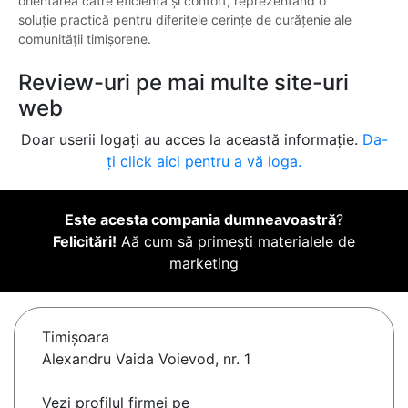
orientarea către eficiență și confort, reprezentând o
soluție practică pentru diferitele cerințe de curățenie ale
comunității timișorene.
Review-uri pe mai multe site-uri
web
Doar userii logați au acces la această informație.
Da-
ți click aici pentru a vă loga.
Este acesta compania dumneavoastră
?
Felicitări!
Aă cum să primești materialele de
marketing
Timişoara
Alexandru Vaida Voievod, nr. 1
Vezi profilul firmei pe