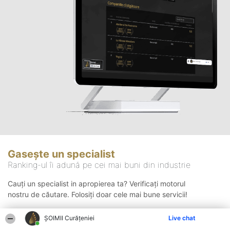
Gasește un specialist
Ranking-ul îi adună pe cei mai buni din industrie
Cauți un specialist in apropierea ta? Verificați motorul
nostru de căutare. Folosiți doar cele mai bune servicii!
ȘOIMII Curățeniei
Live chat
Căutare