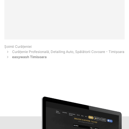
Șoimii Curățeniei
Curățenie Profesională, Detailing Auto, Spălătorii Covoare - Timişoara
easywash Timisoara