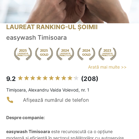
LAUREAT RANKING-UL ȘOIMII
easywash Timisoara
Arată mai multe >>
9.2
(208)
Timişoara, Alexandru Vaida Voievod, nr. 1
Afișează numărul de telefon
Despre companie:
easywash Timisoara
este recunoscută ca o opțiune
modernă și eficientă în sectorul spălătoriilor cu autoservire