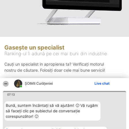
Gasește un specialist
Ranking-ul îi adună pe cei mai buni din industrie
Cauți un specialist in apropierea ta? Verificați motorul
nostru de căutare. Folosiți doar cele mai bune servicii!
ȘOIMII Curățeniei
Live chat
Căutare
07:13
Bună, suntem încântați să vă ajutăm! 🙂 Vă rugăm
să faceți clic pe subiectul de conversație
corespunzător! 🙂