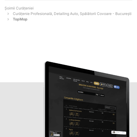
Șoimii Curățeniei
Curățenie Profesională, Detailing Auto, Spălătorii Covoare - Bucureşti
TopMop