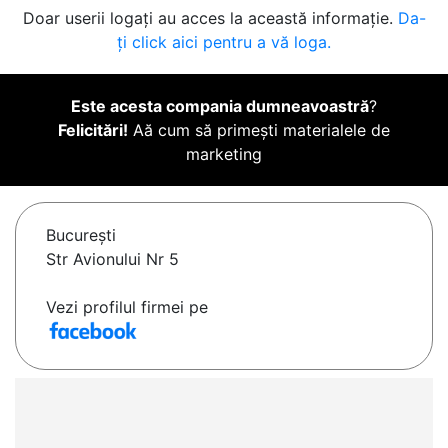
Doar userii logați au acces la această informație.
Da-
ți click aici pentru a vă loga.
Este acesta compania dumneavoastră
?
Felicitări!
Aă cum să primești materialele de
marketing
Bucureşti
Str Avionului Nr 5
Vezi profilul firmei pe