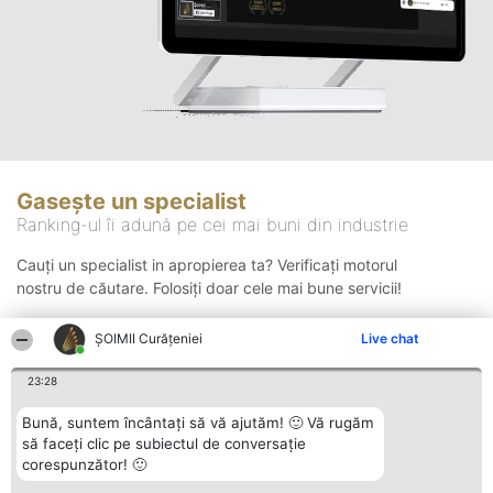
Gasește un specialist
Ranking-ul îi adună pe cei mai buni din industrie
Cauți un specialist in apropierea ta? Verificați motorul
nostru de căutare. Folosiți doar cele mai bune servicii!
ȘOIMII Curățeniei
Live chat
Căutare
23:28
Bună, suntem încântați să vă ajutăm! 🙂 Vă rugăm
să faceți clic pe subiectul de conversație
corespunzător! 🙂