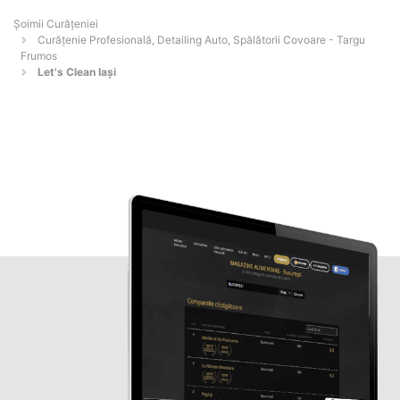
Șoimii Curățeniei
Curățenie Profesională, Detailing Auto, Spălătorii Covoare - Targu
Frumos
Let's Clean Iași