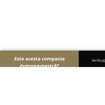
Este acesta compania
Verifica
dumneavoastră?
Șoimii Curățeniei
Curățenie Profesională, Detail
OptiuneaBrașov - Curățenie Profesi