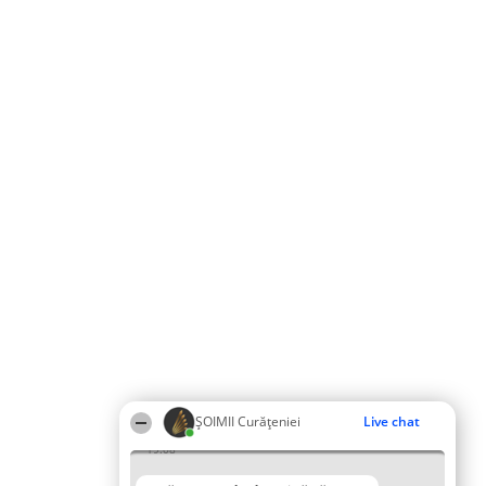
ȘOIMII Curățeniei
Live chat
19:08