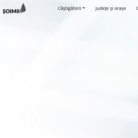
Câștigătorii
Județe și orașe