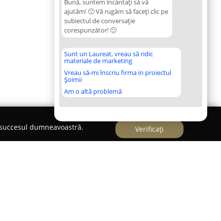
Bună, suntem încântați să vă
ajutăm! 🙂 Vă rugăm să faceți clic pe
subiectul de conversație
corespunzător! 🙂
Sunt un Laureat, vreau să ridic
materiale de marketing
Vreau să-mi înscriu firma in proiectul
Șoimii
Am o altă problemă
e succesul dumneavoastră.
Verificați
e Profesională