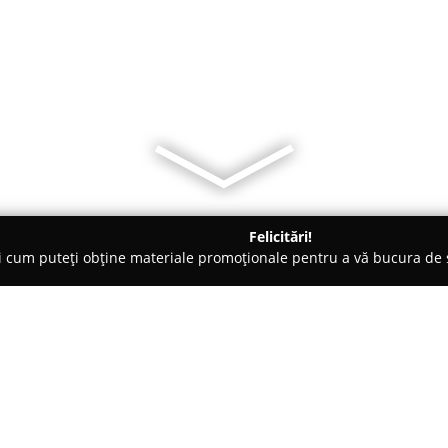
Felicitări!
ți cum puteți obține materiale promoționale pentru a vă bucura d
ing Auto, Spălătorii Covoare - Braşov
OptiuneaBrașov - Curățeni
onală