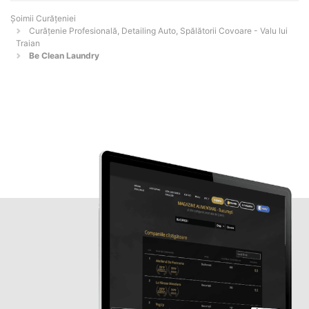
Șoimii Curățeniei
Curățenie Profesională, Detailing Auto, Spălătorii Covoare - Valu lui
Traian
Be Clean Laundry