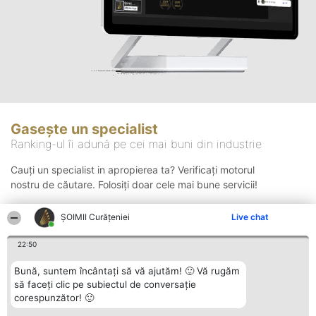
Gasește un specialist
Ranking-ul îi adună pe cei mai buni din industrie
Cauți un specialist in apropierea ta? Verificați motorul
nostru de căutare. Folosiți doar cele mai bune servicii!
ȘOIMII Curățeniei
Live chat
Căutare
22:50
Bună, suntem încântați să vă ajutăm! 🙂 Vă rugăm
să faceți clic pe subiectul de conversație
corespunzător! 🙂