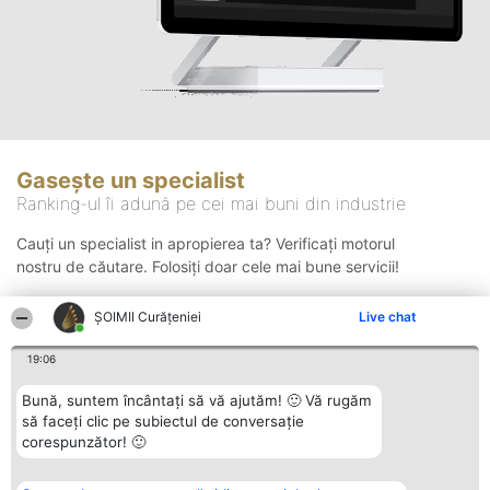
Gasește un specialist
Ranking-ul îi adună pe cei mai buni din industrie
Cauți un specialist in apropierea ta? Verificați motorul
nostru de căutare. Folosiți doar cele mai bune servicii!
ȘOIMII Curățeniei
Live chat
Căutare
19:06
Bună, suntem încântați să vă ajutăm! 🙂 Vă rugăm
să faceți clic pe subiectul de conversație
corespunzător! 🙂