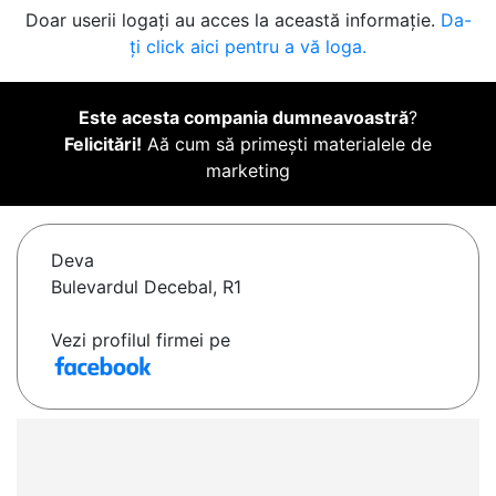
Doar userii logați au acces la această informație.
Da-
ți click aici pentru a vă loga.
Este acesta compania dumneavoastră
?
Felicitări!
Aă cum să primești materialele de
marketing
Deva
Bulevardul Decebal, R1
Vezi profilul firmei pe