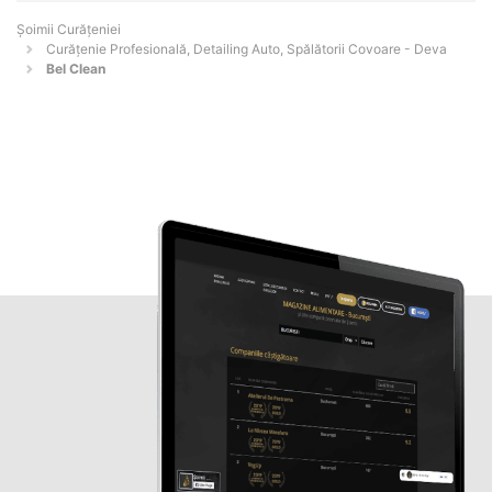
Șoimii Curățeniei
Curățenie Profesională, Detailing Auto, Spălătorii Covoare - Deva
Bel Clean