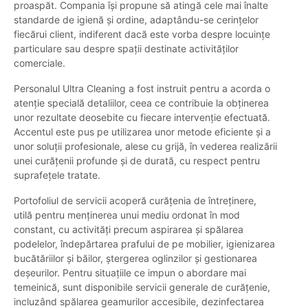
proaspăt. Compania își propune să atingă cele mai înalte
standarde de igienă și ordine, adaptându-se cerințelor
fiecărui client, indiferent dacă este vorba despre locuințe
particulare sau despre spații destinate activităților
comerciale.
Personalul Ultra Cleaning a fost instruit pentru a acorda o
atenție specială detaliilor, ceea ce contribuie la obținerea
unor rezultate deosebite cu fiecare intervenție efectuată.
Accentul este pus pe utilizarea unor metode eficiente și a
unor soluții profesionale, alese cu grijă, în vederea realizării
unei curățenii profunde și de durată, cu respect pentru
suprafețele tratate.
Portofoliul de servicii acoperă curățenia de întreținere,
utilă pentru menținerea unui mediu ordonat în mod
constant, cu activități precum aspirarea și spălarea
podelelor, îndepărtarea prafului de pe mobilier, igienizarea
bucătăriilor și băilor, ștergerea oglinzilor și gestionarea
deșeurilor. Pentru situațiile ce impun o abordare mai
temeinică, sunt disponibile servicii generale de curățenie,
incluzând spălarea geamurilor accesibile, dezinfectarea