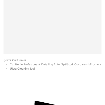
Șoimii Curățeniei
Curățenie Profesională, Detailing Auto, Spălătorii Covoare - Miroslava
Ultra Cleaning Iasi