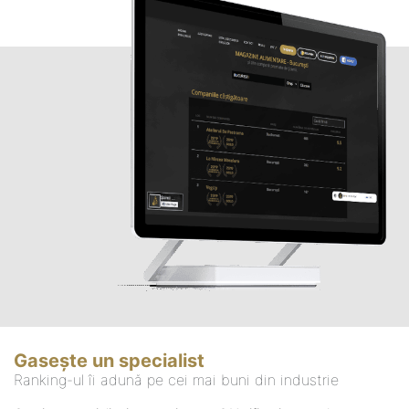
Gasește un specialist
Ranking-ul îi adună pe cei mai buni din industrie