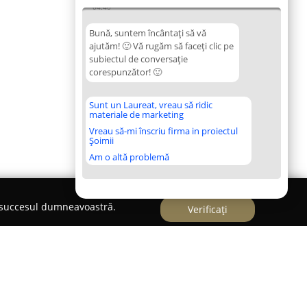
04:40
Bună, suntem încântați să vă
ajutăm! 🙂 Vă rugăm să faceți clic pe
subiectul de conversație
corespunzător! 🙂
Sunt un Laureat, vreau să ridic
materiale de marketing
Vreau să-mi înscriu firma in proiectul
Șoimii
Am o altă problemă
e succesul dumneavoastră.
Verificați