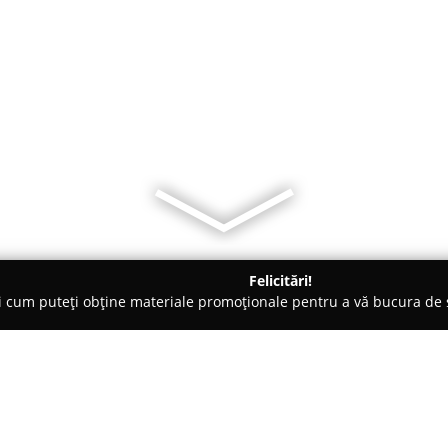
Felicitări!
ți cum puteți obține materiale promoționale pentru a vă bucura d
ng Auto, Spălătorii Covoare - Sibiu
Mandric Detailing