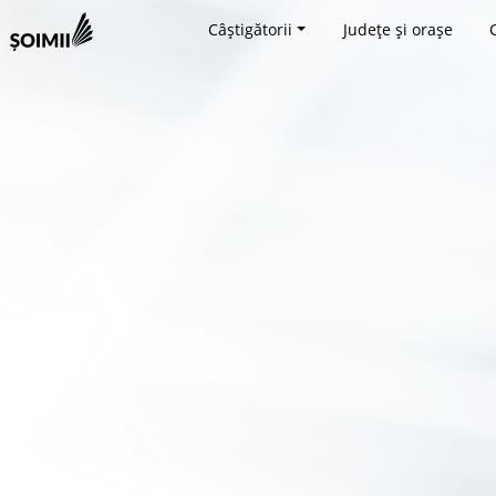
Câștigătorii
Județe și orașe