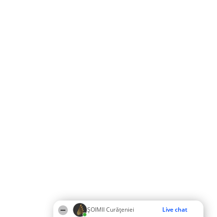
ȘOIMII Curățeniei
Live chat