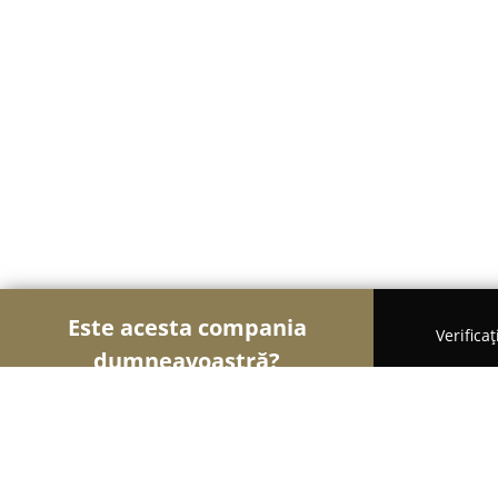
Este acesta compania
Verifica
dumneavoastră?
Șoimii Curățeniei
Curățenie Profesională, Detaili