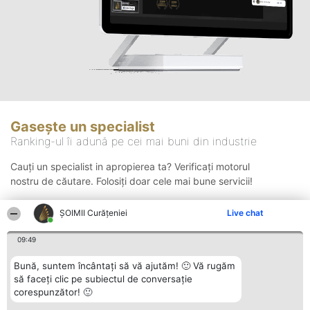
Gasește un specialist
Ranking-ul îi adună pe cei mai buni din industrie
Cauți un specialist in apropierea ta? Verificați motorul
nostru de căutare. Folosiți doar cele mai bune servicii!
ȘOIMII Curățeniei
Live chat
Căutare
09:49
Bună, suntem încântați să vă ajutăm! 🙂 Vă rugăm
să faceți clic pe subiectul de conversație
corespunzător! 🙂