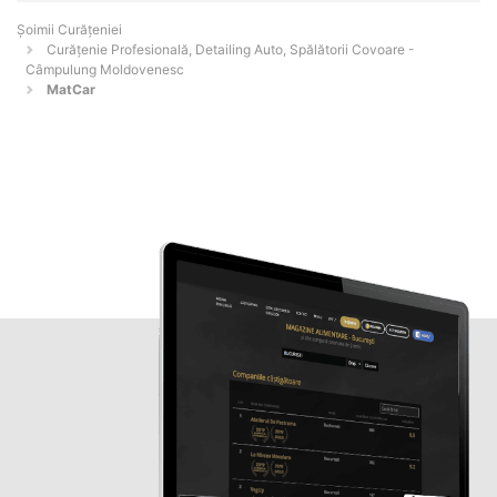
Șoimii Curățeniei
Curățenie Profesională, Detailing Auto, Spălătorii Covoare -
Câmpulung Moldovenesc
MatCar