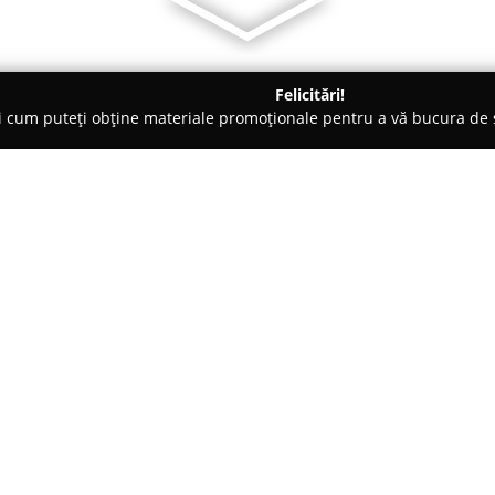
Felicitări!
ți cum puteți obține materiale promoționale pentru a vă bucura d
ing Auto, Spălătorii Covoare - Braşov
Mr Jeff Brasov - Curățător
Despre companie:
Mr Jeff Brașov oferă o alternat
curățătorie și spălătorie profe
se remarcă prin gama sa complet
împăturirea articolelor textile, 
Arată mai multe >>
ale clienților. Indiferent dacă 
sau textile de uz casnic, echipa
fiecare obiect.