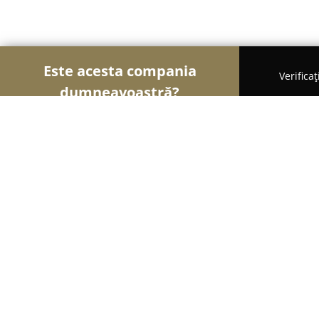
Este acesta compania
Verifica
dumneavoastră?
Șoimii Curățeniei
Curățenie Profesională, Detail
Mr Jeff Brasov - Curățătorie
9.8
(297)