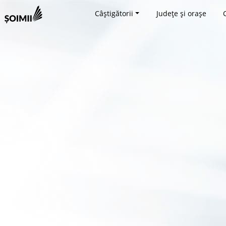
Câștigătorii
Județe și orașe