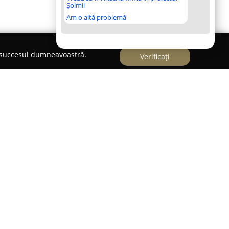
Șoimii
Am o altă problemă
e succesul dumneavoastră.
Verificați
ie
ivă modernă și practică pentru serviciile de
sională, situându-se în centrul orașului. Compania
ă de servicii, incluzând spălarea, călcarea și
facilitând astfel gestionarea activităților zilnice
sunt implicate haine obișnuite, materiale delicate
 asigură o îngrijire atentă și personalizată pentru