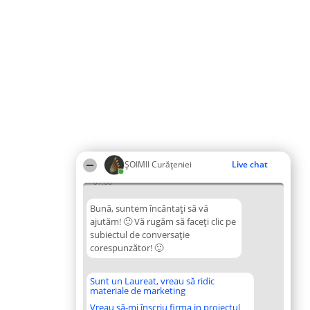
ȘOIMII Curățeniei
Live chat
01:06
Bună, suntem încântați să vă
ajutăm! 🙂 Vă rugăm să faceți clic pe
subiectul de conversație
corespunzător! 🙂
Sunt un Laureat, vreau să ridic
materiale de marketing
Vreau să-mi înscriu firma in proiectul