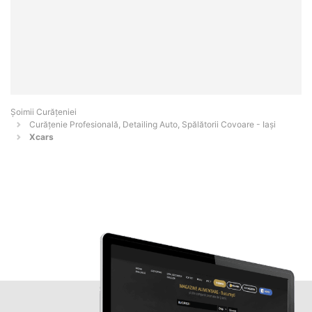
Șoimii Curățeniei
Curățenie Profesională, Detailing Auto, Spălătorii Covoare - Iaşi
Xcars