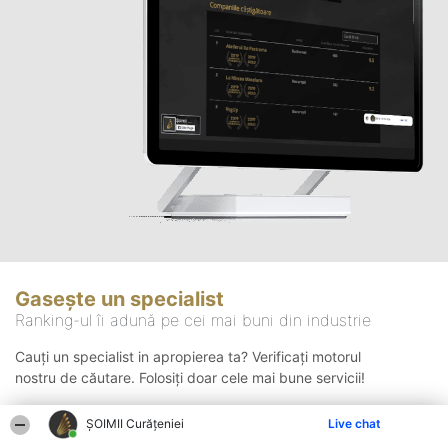
Gasește un specialist
Ranking-ul îi adună pe cei mai buni din industrie
Cauți un specialist in apropierea ta? Verificați motorul
nostru de căutare. Folosiți doar cele mai bune servicii!
ȘOIMII Curățeniei
Live chat
Căutare