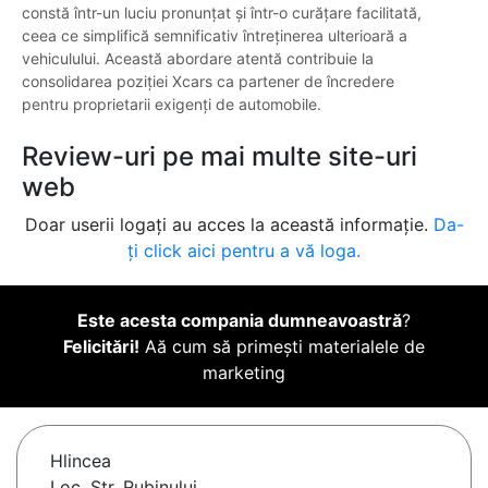
constă într-un luciu pronunțat și într-o curățare facilitată,
ceea ce simplifică semnificativ întreținerea ulterioară a
vehiculului. Această abordare atentă contribuie la
consolidarea poziției Xcars ca partener de încredere
pentru proprietarii exigenți de automobile.
Review-uri pe mai multe site-uri
web
Doar userii logați au acces la această informație.
Da-
ți click aici pentru a vă loga.
Este acesta compania dumneavoastră
?
Felicitări!
Aă cum să primești materialele de
marketing
Hlincea
Loc, Str. Rubinului