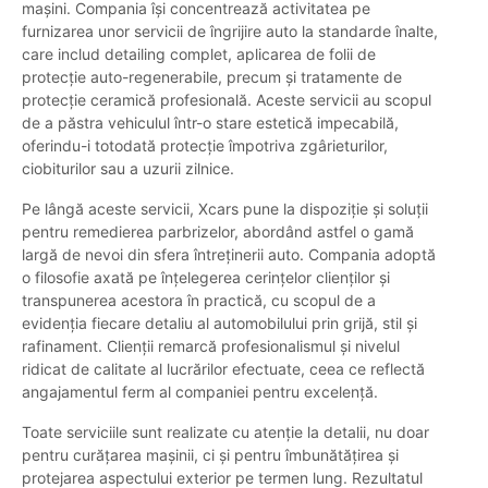
mașini. Compania își concentrează activitatea pe
furnizarea unor servicii de îngrijire auto la standarde înalte,
care includ detailing complet, aplicarea de folii de
protecție auto-regenerabile, precum și tratamente de
protecție ceramică profesională. Aceste servicii au scopul
de a păstra vehiculul într-o stare estetică impecabilă,
oferindu-i totodată protecție împotriva zgârieturilor,
ciobiturilor sau a uzurii zilnice.
Pe lângă aceste servicii, Xcars pune la dispoziție și soluții
pentru remedierea parbrizelor, abordând astfel o gamă
largă de nevoi din sfera întreținerii auto. Compania adoptă
o filosofie axată pe înțelegerea cerințelor clienților și
transpunerea acestora în practică, cu scopul de a
evidenția fiecare detaliu al automobilului prin grijă, stil și
rafinament. Clienții remarcă profesionalismul și nivelul
ridicat de calitate al lucrărilor efectuate, ceea ce reflectă
angajamentul ferm al companiei pentru excelență.
Toate serviciile sunt realizate cu atenție la detalii, nu doar
pentru curățarea mașinii, ci și pentru îmbunătățirea și
protejarea aspectului exterior pe termen lung. Rezultatul