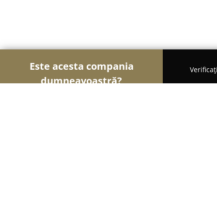
Este acesta compania
Verifica
dumneavoastră?
Șoimii Curățeniei
Curățenie Profesională, Detail
Minima Lux - Servicii profesionale d
8.8
(13)