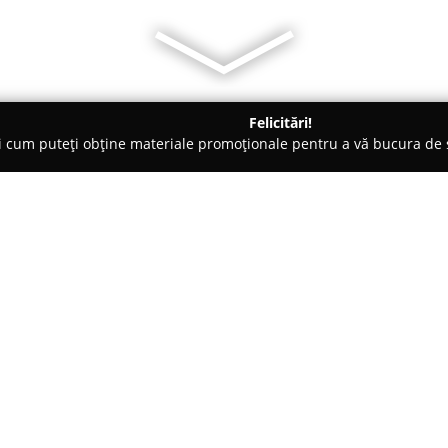
Felicitări!
ți cum puteți obține materiale promoționale pentru a vă bucura d
ing Auto, Spălătorii Covoare - Craiova
Minima Lux - Servicii pro
e curațenie
Despre companie:
Compania
Minima Lux
este rec
Oltenia pentru serviciile de cu
domeniului rezidențial, cât și c
la Craiova încă din 2003, aceas
acumulată, consolidându-și rep