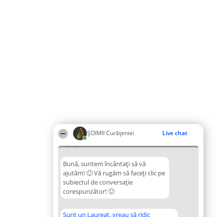
ȘOIMII Curățeniei
Live chat
07:55
Bună, suntem încântați să vă
ajutăm! 🙂 Vă rugăm să faceți clic pe
subiectul de conversație
corespunzător! 🙂
Sunt un Laureat, vreau să ridic