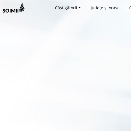
Câștigătorii
Județe și orașe