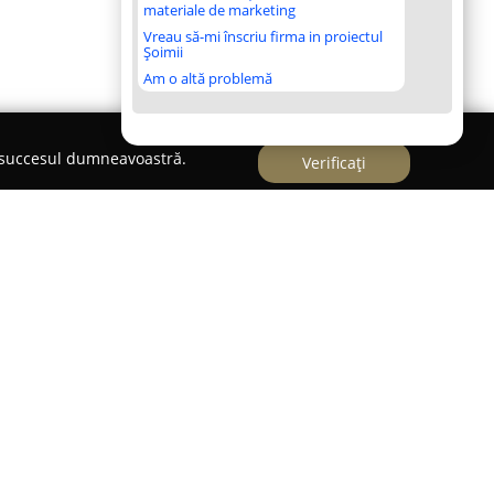
materiale de marketing
Vreau să-mi înscriu firma in proiectul
Șoimii
Am o altă problemă
e succesul dumneavoastră.
Verificați
fesionale de curațenie
unoscută pe piața din București și în regiunea
rățenie profesională pe care le adresează atât
elui comercial și industrial. Prezentă în mod activ
tă firmă s-a evidențiat prin experiența vastă
utația datorită atenției deosebite acordate