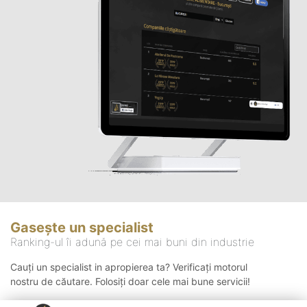
Gasește un specialist
Ranking-ul îi adună pe cei mai buni din industrie
Cauți un specialist in apropierea ta? Verificați motorul
nostru de căutare. Folosiți doar cele mai bune servicii!