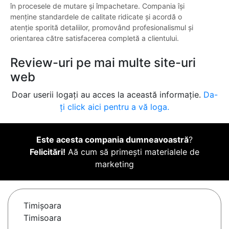
în procesele de mutare și împachetare. Compania își
menține standardele de calitate ridicate și acordă o
atenție sporită detaliilor, promovând profesionalismul și
orientarea către satisfacerea completă a clientului.
Review-uri pe mai multe site-uri
web
Doar userii logați au acces la această informație.
Da-
ți click aici pentru a vă loga.
Este acesta compania dumneavoastră
?
Felicitări!
Aă cum să primești materialele de
marketing
Timişoara
Timisoara