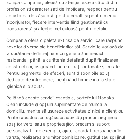
Echipa companiei, aleasă cu atenție, este alcătuită din
profesioniști caracterizați de implicare, respect pentru
activitatea desfășurată, pentru ceilalți și pentru mediul
înconjurător, fiecare intervenție fiind gestionată cu
transparență și atenție meticuloasă pentru detalii.
Compania oferă o paletă extinsă de servicii care răspund
nevoilor diverse ale beneficiarilor săi. Serviciile variază de
la curățenie de întreținere ori generală în mediul
rezidențial, până la curățenia detaliată după finalizarea
construcțiilor, asigurând mereu spații ordonate și curate.
Pentru segmentul de afaceri, sunt disponibile soluții
dedicate de întreținere, menținând firmele într-o stare
igienică și plăcută.
Pe lângă aceste servicii esențiale, portofoliul Nogaka
Clean include și opțiuni suplimentare de muncă la
domiciliu, menite să ușureze activitatea zilnică a clienților.
Printre acestea se regăsesc activități precum îngrijirea
spațiilor verzi sau a proprietăților, precum și suport
personalizat – de exemplu, ajutor acordat persoanelor în
vârstă, realizarea anumitor comisioane, gătitul sau sprijinul