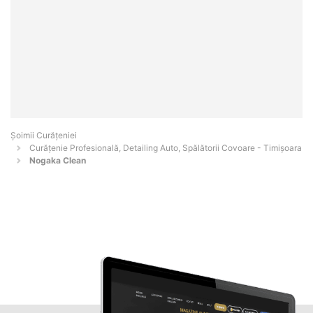
Șoimii Curățeniei
Curățenie Profesională, Detailing Auto, Spălătorii Covoare - Timişoara
Nogaka Clean