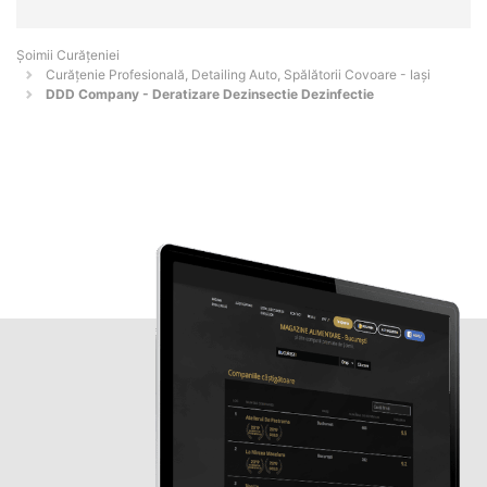
Șoimii Curățeniei
Curățenie Profesională, Detailing Auto, Spălătorii Covoare - Iaşi
DDD Company - Deratizare Dezinsectie Dezinfectie