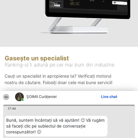
Gasește un specialist
Ranking-ul îi adună pe cei mai buni din industrie
Cauți un specialist in apropierea ta? Verificați motorul
nostru de căutare. Folosiți doar cele mai bune servicii!
ȘOIMII Curățeniei
Live chat
Căutare
17:44
Bună, suntem încântați să vă ajutăm! 🙂 Vă rugăm
să faceți clic pe subiectul de conversație
corespunzător! 🙂