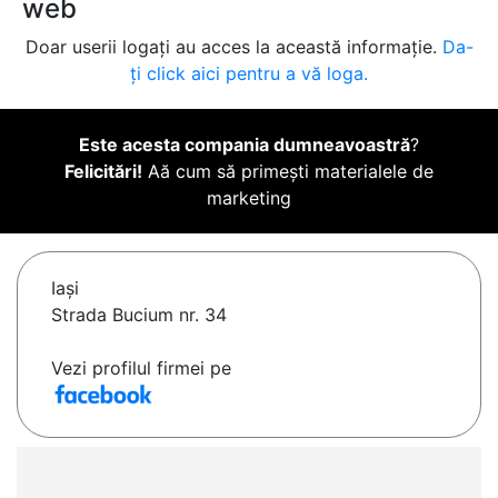
web
Doar userii logați au acces la această informație.
Da-
ți click aici pentru a vă loga.
Este acesta compania dumneavoastră
?
Felicitări!
Aă cum să primești materialele de
marketing
Iaşi
Strada Bucium nr. 34
Vezi profilul firmei pe