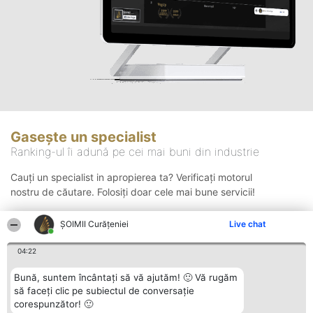
Gasește un specialist
Ranking-ul îi adună pe cei mai buni din industrie
Cauți un specialist in apropierea ta? Verificați motorul
nostru de căutare. Folosiți doar cele mai bune servicii!
ȘOIMII Curățeniei
Live chat
Căutare
04:22
Bună, suntem încântați să vă ajutăm! 🙂 Vă rugăm
să faceți clic pe subiectul de conversație
corespunzător! 🙂