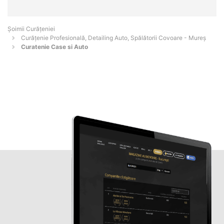
Șoimii Curățeniei
Curățenie Profesională, Detailing Auto, Spălătorii Covoare - Mureş
Curatenie Case si Auto