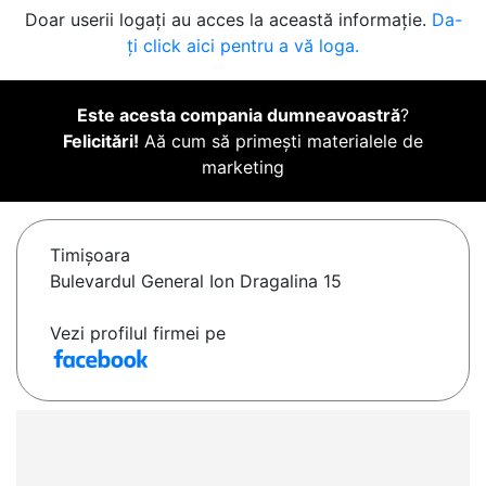
Doar userii logați au acces la această informație.
Da-
ți click aici pentru a vă loga.
Este acesta compania dumneavoastră
?
Felicitări!
Aă cum să primești materialele de
marketing
Timişoara
Bulevardul General Ion Dragalina 15
Vezi profilul firmei pe