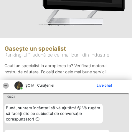
Gasește un specialist
Ranking-ul îi adună pe cei mai buni din industrie
Cauți un specialist in apropierea ta? Verificați motorul
nostru de căutare. Folosiți doar cele mai bune servicii!
ȘOIMII Curățeniei
Live chat
Căutare
06:24
Bună, suntem încântați să vă ajutăm! 🙂 Vă rugăm
să faceți clic pe subiectul de conversație
corespunzător! 🙂