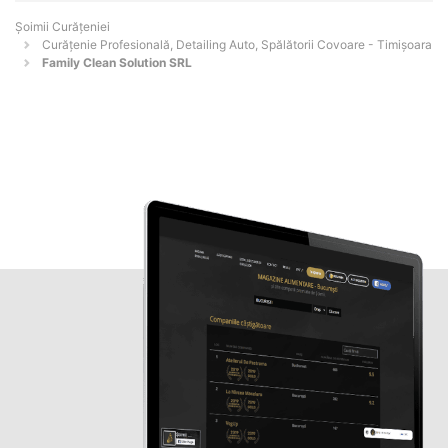
Șoimii Curățeniei
Curățenie Profesională, Detailing Auto, Spălătorii Covoare - Timişoara
Family Clean Solution SRL