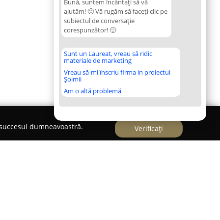
Bună, suntem încântați să vă
ajutăm! 🙂 Vă rugăm să faceți clic pe
subiectul de conversație
corespunzător! 🙂
Sunt un Laureat, vreau să ridic
materiale de marketing
Vreau să-mi înscriu firma in proiectul
Șoimii
Am o altă problemă
e succesul dumneavoastră.
Verificați
 & Spalatorie Haine