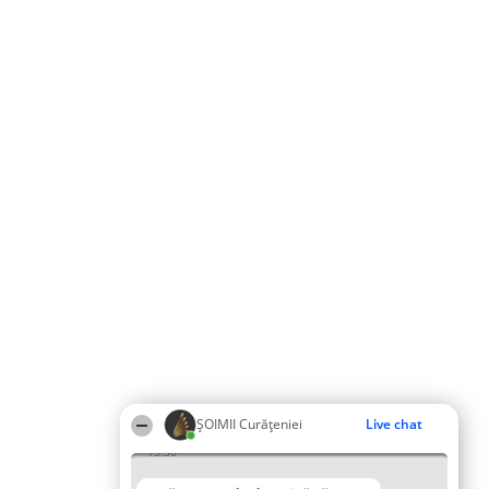
ȘOIMII Curățeniei
Live chat
15:50