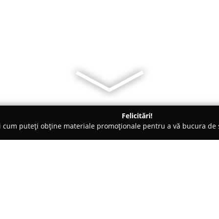
Felicitări!
ți cum puteți obține materiale promoționale pentru a vă bucura d
ing Auto, Spălătorii Covoare - Botoşani
La Mariana - Curatatorie
ie Haine