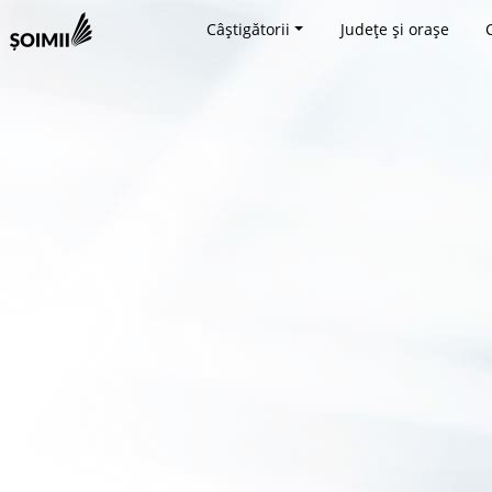
Câștigătorii
Județe și orașe