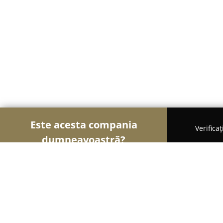
Este acesta compania
Verifica
dumneavoastră?
Șoimii Curățeniei
Curățenie Profesională, Detail
La Mariana - Curatatorie & Spalator