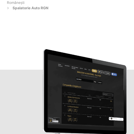
Româneşti
Spalatorie Auto RGN