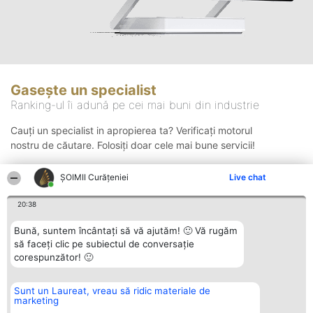
Gasește un specialist
Ranking-ul îi adună pe cei mai buni din industrie
Cauți un specialist in apropierea ta? Verificați motorul
nostru de căutare. Folosiți doar cele mai bune servicii!
ȘOIMII Curățeniei
Live chat
Căutare
20:38
Bună, suntem încântați să vă ajutăm! 🙂 Vă rugăm
să faceți clic pe subiectul de conversație
corespunzător! 🙂
Sunt un Laureat, vreau să ridic materiale de
Organizator Ranking
Plebiscyt
Contact
marketing
BRIGHT SOLUTIONS BR SRL
Câștigătorii
Contact
Aleea Timisul De Sus 2 Bl. A30
Lista Tuturor