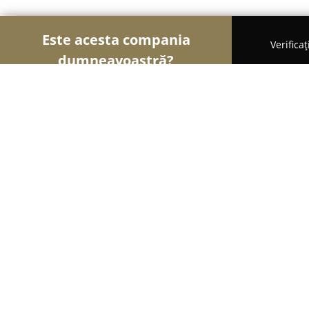
Este acesta compania
Verifica
dumneavoastră?
Șoimii Curățeniei
Curățenie Profesională, Detail
Igiena Serv
8.1
(158)
Bucureşti, Bucharest
Afișează numărul de telefon