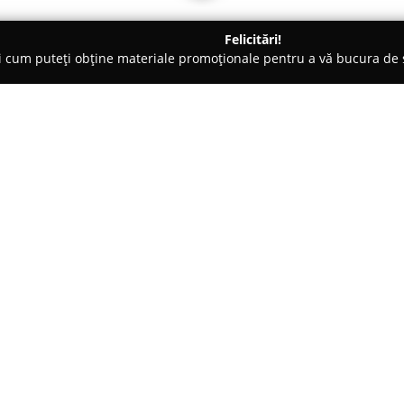
Felicitări!
ți cum puteți obține materiale promoționale pentru a vă bucura d
ing Auto, Spălătorii Covoare - Bucureşti
Igiena Serv
Despre companie:
Igiena Serv
, cu sediul în Bucur
servicii profesionale de igienă 
Compania se remarcă printr-o o
și soluții moderne, menite să 
serviciile post-constructor, pre
deratizare și dezinfecție (DDD).
Printre avantajele principale a
operațiuni precum curățarea coș