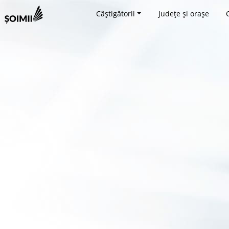
Câștigătorii
Județe și orașe