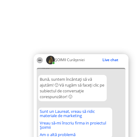
ȘOIMII Curățeniei
Live chat
10:39
Bună, suntem încântați să vă
ajutăm! 🙂 Vă rugăm să faceți clic pe
subiectul de conversație
corespunzător! 🙂
Sunt un Laureat, vreau să ridic
materiale de marketing
Vreau să-mi înscriu firma in proiectul
Șoimii
Am o altă problemă