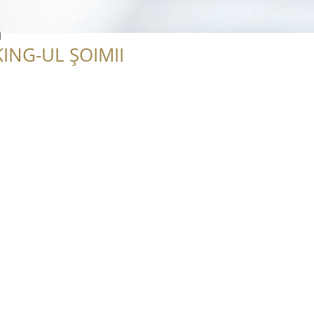
n
ING-UL ȘOIMII