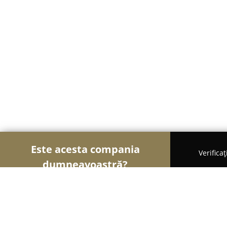
Este acesta compania
Verifica
dumneavoastră?
Șoimii Curățeniei
Curățenie Profesională, Detail