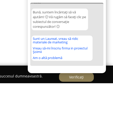
05:45
Bună, suntem încântați să vă
ajutăm! 🙂 Vă rugăm să faceți clic pe
subiectul de conversație
corespunzător! 🙂
Sunt un Laureat, vreau să ridic
materiale de marketing
Vreau să-mi înscriu firma in proiectul
Șoimii
Am o altă problemă
e succesul dumneavoastră.
Verificați