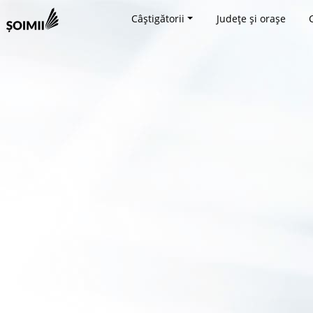
Câștigătorii
Județe și orașe