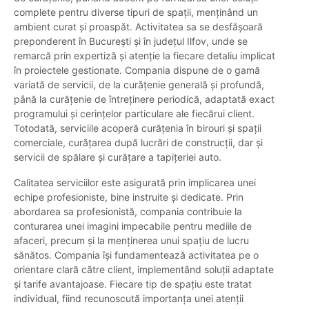
complete pentru diverse tipuri de spații, menținând un
ambient curat și proaspăt. Activitatea sa se desfășoară
preponderent în București și în județul Ilfov, unde se
remarcă prin expertiză și atenție la fiecare detaliu implicat
în proiectele gestionate. Compania dispune de o gamă
variată de servicii, de la curățenie generală și profundă,
până la curățenie de întreținere periodică, adaptată exact
programului și cerințelor particulare ale fiecărui client.
Totodată, serviciile acoperă curățenia în birouri și spații
comerciale, curățarea după lucrări de construcții, dar și
servicii de spălare și curățare a tapițeriei auto.
Calitatea serviciilor este asigurată prin implicarea unei
echipe profesioniste, bine instruite și dedicate. Prin
abordarea sa profesionistă, compania contribuie la
conturarea unei imagini impecabile pentru mediile de
afaceri, precum și la menținerea unui spațiu de lucru
sănătos. Compania își fundamentează activitatea pe o
orientare clară către client, implementând soluții adaptate
și tarife avantajoase. Fiecare tip de spațiu este tratat
individual, fiind recunoscută importanța unei atenții