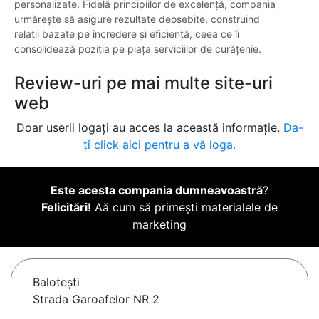
personalizate. Fidelă principiilor de excelență, compania
urmărește să asigure rezultate deosebite, construind
relații bazate pe încredere și eficiență, ceea ce îi
consolidează poziția pe piața serviciilor de curățenie.
Review-uri pe mai multe site-uri
web
Doar userii logați au acces la această informație.
Da-
ți click aici pentru a vă loga.
Este acesta compania dumneavoastră
?
Felicitări!
Aă cum să primești materialele de
marketing
Baloteşti
Strada Garoafelor NR 2