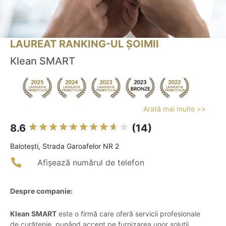
LAUREAT RANKING-UL ȘOIMII
Klean SMART
Arată mai multe >>
8.6
(14)
Baloteşti, Strada Garoafelor NR 2
Afișează numărul de telefon
Despre companie:
Klean SMART
este o firmă care oferă servicii profesionale
de curățenie, punând accent pe furnizarea unor soluții