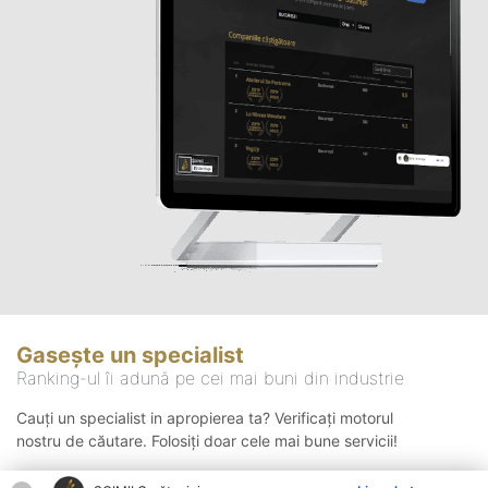
Gasește un specialist
Ranking-ul îi adună pe cei mai buni din industrie
Cauți un specialist in apropierea ta? Verificați motorul
nostru de căutare. Folosiți doar cele mai bune servicii!