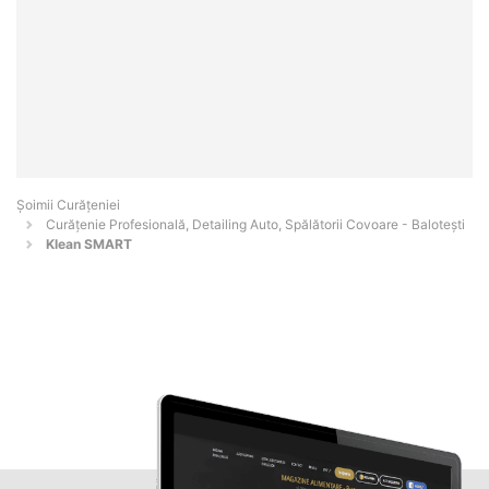
Șoimii Curățeniei
Curățenie Profesională, Detailing Auto, Spălătorii Covoare - Baloteşti
Klean SMART