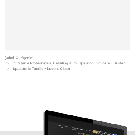
Șoimii Curățeniei
Curățenie Profesională, Detailing Auto, Spălătorii Covoare - Buşteni
Spalatorie Textile - Locont Clean