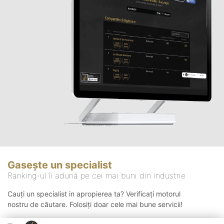
Gasește un specialist
Ranking-ul îi adună pe cei mai buni din industrie
Cauți un specialist in apropierea ta? Verificați motorul
nostru de căutare. Folosiți doar cele mai bune servicii!