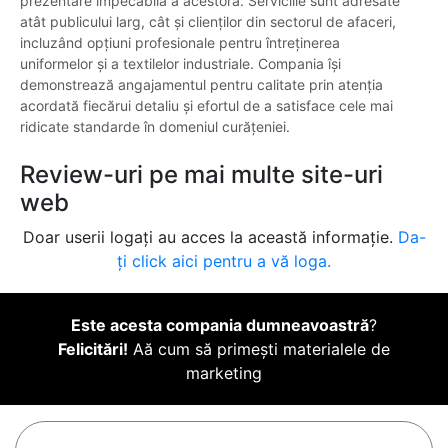
prezentare impecabilă a acestora. Serviciile sunt adresate
atât publicului larg, cât și clienților din sectorul de afaceri,
incluzând opțiuni profesionale pentru întreținerea
uniformelor și a textilelor industriale. Compania își
demonstrează angajamentul pentru calitate prin atenția
acordată fiecărui detaliu și efortul de a satisface cele mai
ridicate standarde în domeniul curățeniei.
Review-uri pe mai multe site-uri
web
Doar userii logați au acces la această informație.
Da-
ți click aici pentru a vă loga.
Este acesta compania dumneavoastră
?
Felicitări!
Aă cum să primești materialele de
marketing