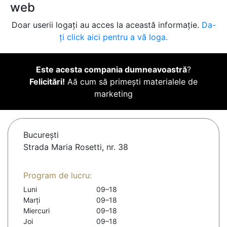
web
Doar userii logați au acces la această informație.
Da-
ți click aici pentru a vă loga.
Este acesta compania dumneavoastră
?
Felicitări!
Aă cum să primești materialele de
marketing
Bucureşti
Strada Maria Rosetti, nr. 38
Program de lucru:
Luni
09–18
Marți
09–18
Miercuri
09–18
Joi
09–18