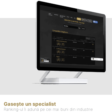
Gasește un specialist
Ranking-ul îi adună pe cei mai buni din industrie