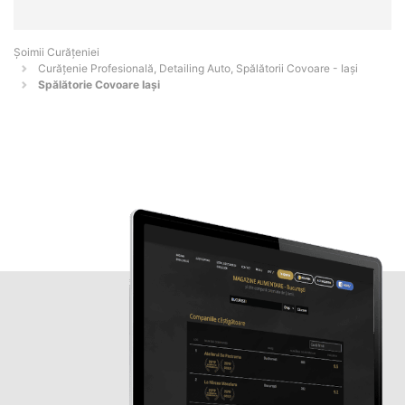
Șoimii Curățeniei
Curățenie Profesională, Detailing Auto, Spălătorii Covoare - Iaşi
Spălătorie Covoare Iași