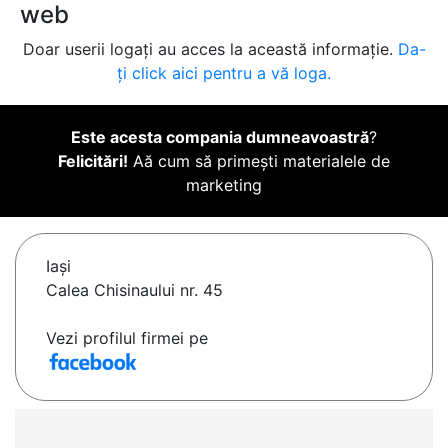
web
Doar userii logați au acces la această informație.
Da-
ți click aici pentru a vă loga.
Este acesta compania dumneavoastră
?
Felicitări!
Aă cum să primești materialele de
marketing
Iaşi
Calea Chisinaului nr. 45
Vezi profilul firmei pe