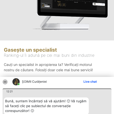
Gasește un specialist
Ranking-ul îi adună pe cei mai buni din industrie
Cauți un specialist in apropierea ta? Verificați motorul
nostru de căutare. Folosiți doar cele mai bune servicii!
ȘOIMII Curățeniei
Live chat
Căutare
12:21
Bună, suntem încântați să vă ajutăm! 🙂 Vă rugăm
să faceți clic pe subiectul de conversație
corespunzător! 🙂