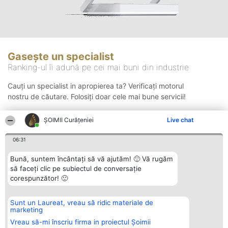
Gasește un specialist
Ranking-ul îi adună pe cei mai buni din industrie
Cauți un specialist in apropierea ta? Verificați motorul
nostru de căutare. Folosiți doar cele mai bune servicii!
ȘOIMII Curățeniei
Live chat
Căutare
06:31
Bună, suntem încântați să vă ajutăm! 🙂 Vă rugăm
să faceți clic pe subiectul de conversație
corespunzător! 🙂
Sunt un Laureat, vreau să ridic materiale de
Organizator Ranking
Plebiscyt
Contact
marketing
BRIGHT SOLUTIONS BR SRL
Câștigătorii
Contact
Aleea Timisul De Sus 2 Bl. A30
Lista Tuturor
Vreau să-mi înscriu firma in proiectul Șoimii
Sc. A Et. 4 Ap. 13 Cod 061952
Laureaților