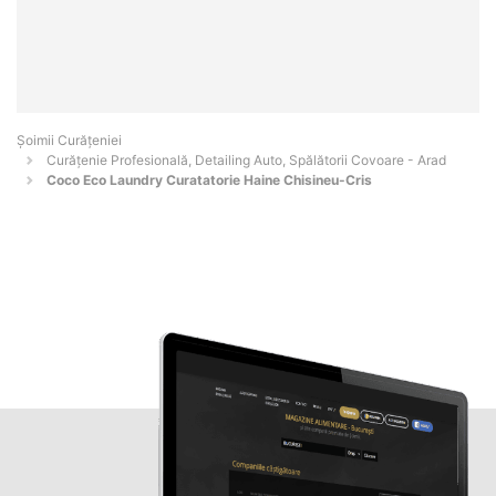
Șoimii Curățeniei
Curățenie Profesională, Detailing Auto, Spălătorii Covoare - Arad
Coco Eco Laundry Curatatorie Haine Chisineu-Cris