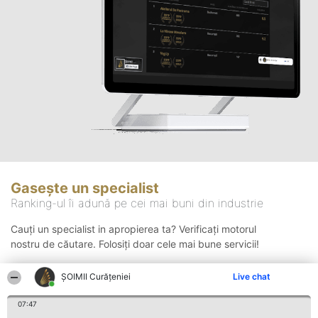
Gasește un specialist
Ranking-ul îi adună pe cei mai buni din industrie
Cauți un specialist in apropierea ta? Verificați motorul
nostru de căutare. Folosiți doar cele mai bune servicii!
ȘOIMII Curățeniei
Live chat
Căutare
07:47