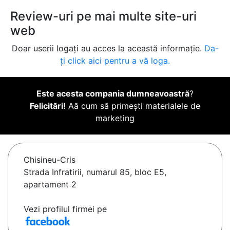
Review-uri pe mai multe site-uri
web
Doar userii logați au acces la această informație.
Da-
ți click aici pentru a vă loga.
Este acesta compania dumneavoastră
?
Felicitări!
Aă cum să primești materialele de
marketing
Chisineu-Cris
Strada Infratirii, numarul 85, bloc E5,
apartament 2
Vezi profilul firmei pe