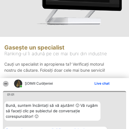
Gasește un specialist
Ranking-ul îi adună pe cei mai buni din industrie
Cauți un specialist in apropierea ta? Verificați motorul
nostru de căutare. Folosiți doar cele mai bune servicii!
ȘOIMII Curățeniei
Live chat
Căutare
01:01
Bună, suntem încântați să vă ajutăm! 🙂 Vă rugăm
să faceți clic pe subiectul de conversație
corespunzător! 🙂