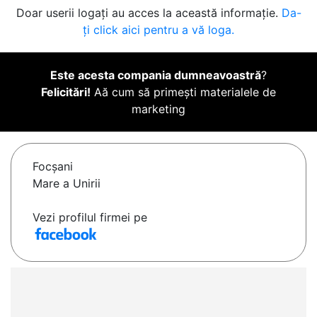
Doar userii logați au acces la această informație.
Da-
ți click aici pentru a vă loga.
Este acesta compania dumneavoastră
?
Felicitări!
Aă cum să primești materialele de
marketing
Focşani
Mare a Unirii
Vezi profilul firmei pe