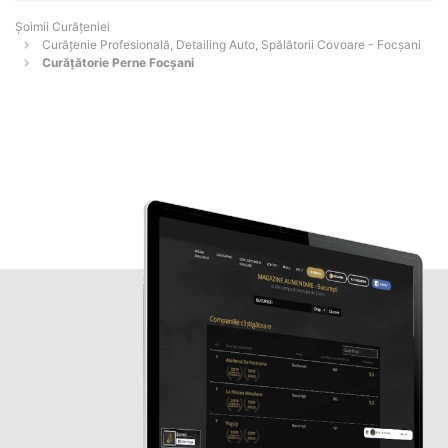
Șoimii Curățeniei
Curățenie Profesională, Detailing Auto, Spălătorii Covoare - Focşani
Curățătorie Perne Focșani