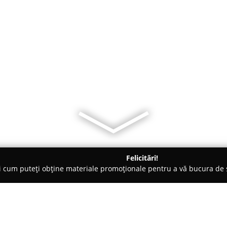
Felicitări!
ți cum puteți obține materiale promoționale pentru a vă bucura d
ing Auto, Spălătorii Covoare - Constanţa
Curatenie Profesionala