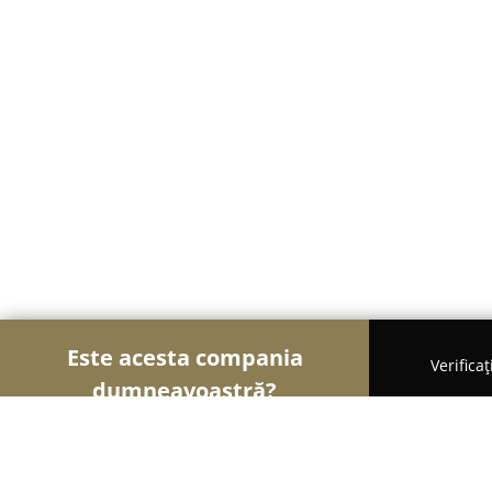
Este acesta compania
Verifica
dumneavoastră?
Șoimii Curățeniei
Curățenie Profesională, Detail