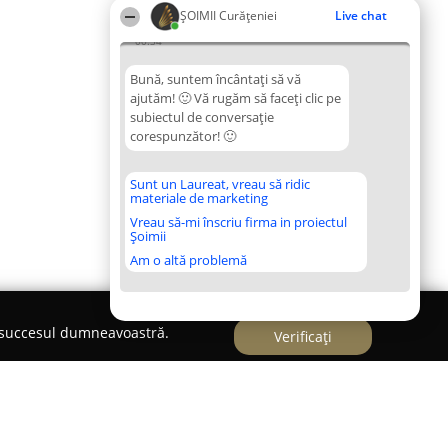
ȘOIMII Curățeniei
Live chat
00:34
Bună, suntem încântați să vă
ajutăm! 🙂 Vă rugăm să faceți clic pe
subiectul de conversație
corespunzător! 🙂
Sunt un Laureat, vreau să ridic
materiale de marketing
Vreau să-mi înscriu firma in proiectul
Șoimii
Am o altă problemă
e succesul dumneavoastră.
Verificați
 Nico