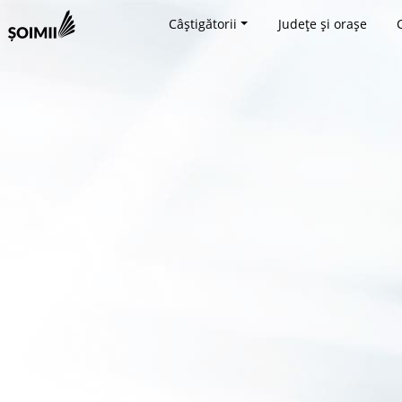
Câștigătorii
Județe și orașe