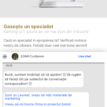
Gasește un specialist
Ranking-ul îi adună pe cei mai buni din industrie
Cauți un specialist in apropierea ta? Verificați motorul
nostru de căutare. Folosiți doar cele mai bune servicii!
ȘOIMII Curățeniei
Live chat
Căutare
05:00
Bună, suntem încântați să vă ajutăm! 🙂 Vă rugăm
să faceți clic pe subiectul de conversație
corespunzător! 🙂
Sunt un Laureat, vreau să ridic materiale de
Organizator Ranking
Plebiscyt
Contact
marketing
BRIGHT SOLUTIONS BR SRL
Câștigătorii
Contact
Aleea Timisul De Sus 2 Bl. A30
Lista Tuturor
Vreau să-mi înscriu firma in proiectul Șoimii
Sc. A Et. 4 Ap. 13 Cod 061952
Laureaților