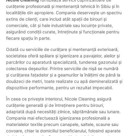
curățenie profesională și mentenanță tehnică în Sibiu și în
localitățile din apropiere. Compania deservește un spectru
extins de clienți, care includ atât spații de birouri și
comerciale, cât și hale industriale sau locuințe private,
asigurând condiții curate, întreținute și funcționale pentru
fiecare spațiu în parte.
Odată cu serviciile de curățare și mentenanță exterioară,
societatea oferă spălare și igienizare a pavajelor, aleilor și
parcărilor cu aparatură specializată, tunderea gazonului și
colectarea deșeurilor. Printre serviciile de nișă se numără
și curățarea fațadelor și a geamurilor la înălțimi de până la
douăzeci de metri, toate realizate cu apă demineralizată și
dispozitive performante, pentru un rezultat impecabil.
În ceea ce privește interiorul, Nicole Cleaning asigură
curățenie generală și de întreținere pentru birouri,
adaptată după necesități zilnice, săptămânale sau lunare.
Compania mai efectuează igienizarea profesională a
materialelor textile precum canapele, saltele, scaune sau
covoare, chiar la domiciliul beneficiarului, folosind aparate