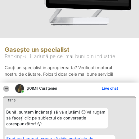
Gasește un specialist
Ranking-ul îi adună pe cei mai buni din industrie
Cauți un specialist in apropierea ta? Verificați motorul
nostru de căutare. Folosiți doar cele mai bune servicii!
ȘOIMII Curățeniei
Live chat
Căutare
19:16
Bună, suntem încântați să vă ajutăm! 🙂 Vă rugăm
să faceți clic pe subiectul de conversație
corespunzător! 🙂
Sunt un Laureat, vreau să ridic materiale de