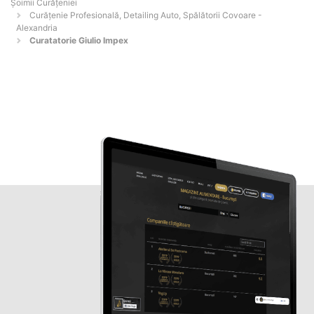
Șoimii Curățeniei
Curățenie Profesională, Detailing Auto, Spălătorii Covoare -
Alexandria
Curatatorie Giulio Impex