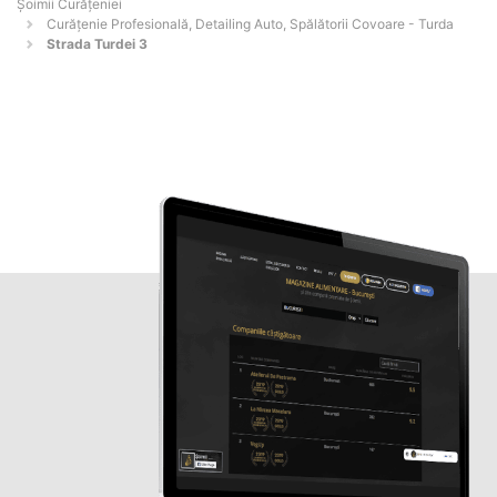
Șoimii Curățeniei
Curățenie Profesională, Detailing Auto, Spălătorii Covoare - Turda
Strada Turdei 3