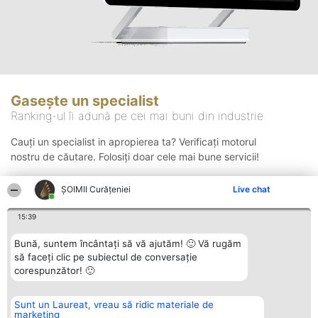
Gasește un specialist
Ranking-ul îi adună pe cei mai buni din industrie
Cauți un specialist in apropierea ta? Verificați motorul
nostru de căutare. Folosiți doar cele mai bune servicii!
ȘOIMII Curățeniei
Live chat
Căutare
15:39
Bună, suntem încântați să vă ajutăm! 🙂 Vă rugăm
să faceți clic pe subiectul de conversație
corespunzător! 🙂
Sunt un Laureat, vreau să ridic materiale de
Organizator Ranking
Plebiscyt
Contact
marketing
BRIGHT SOLUTIONS BR SRL
Câștigătorii
Contact