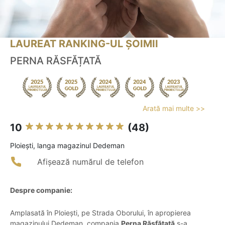
LAUREAT RANKING-UL ȘOIMII
PERNA RĂSFĂȚATĂ
Arată mai multe >>
10
(48)
Ploieşti, langa magazinul Dedeman
Afișează numărul de telefon
Despre companie:
Amplasată în Ploiești, pe Strada Oborului, în apropierea
magazinului Dedeman, compania
Perna Răsfățată
s-a