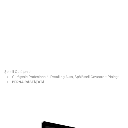
Șoimii Curățeniei
Curățenie Profesională, Detailing Auto, Spălătorii Covoare - Ploieşti
PERNA RĂSFĂȚATĂ