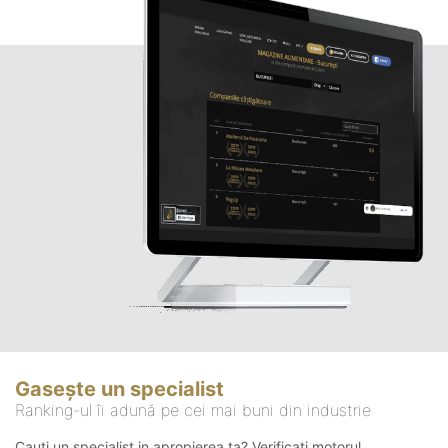
Gasește un specialist
Ranking-ul îi adună pe cei mai buni din industrie
Cauți un specialist in apropierea ta? Verificați motorul