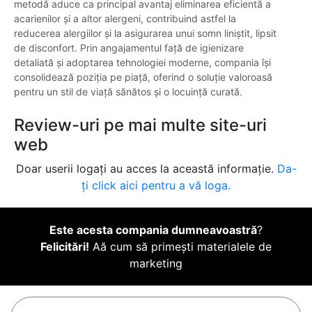
metodă aduce ca principal avantaj eliminarea eficientă a
acarienilor și a altor alergeni, contribuind astfel la
reducerea alergiilor și la asigurarea unui somn liniștit, lipsit
de disconfort. Prin angajamentul față de igienizare
detaliată și adoptarea tehnologiei moderne, compania își
consolidează poziția pe piață, oferind o soluție valoroasă
pentru un stil de viață sănătos și o locuință curată.
Review-uri pe mai multe site-uri
web
Doar userii logați au acces la această informație.
Da-
ți click aici pentru a vă loga.
Este acesta compania dumneavoastră
?
Felicitări!
Aă cum să primești materialele de
marketing