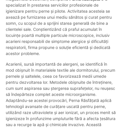
specializat în prestarea serviciilor profesionale de
igienizare pentru perne și pilote. Activitatea acesteia se
axează pe furnizarea unui mediu sănătos și curat pentru
somn, cu scopul de a sprijini starea generală de bine a
clientelei sale. Conștientizând că praful acumulat în
locuințe poartă multiple particule microscopice, inclusiv
acarieni responsabili de simptome alergice și dificultăți
respiratorii, firma propune o soluție eficientă și dedicată
acestor probleme.
Acarienii, sursă importantă de alergeni, se identifică în
mod obișnuit în materialele textile ale dormitorului, precum
pernele și saltelele, ceea ce favorizează medii umede
pentru dezvoltarea lor. Metodele obișnuite de întreținere,
cum sunt aspirarea sau ștergerea suprafețelor, nu reușesc
să îndepărteze complet aceste microorganisme.
Adaptându-se acestei provocări, Perna Răsfățată aplică
tehnologii avansate de curățare uscată pentru perne,
utilizând raze ultraviolete și aer ionizat, un proces menit să
igienizeze în profunzime umpluturile fără a afecta țesătura
sau a recurge la apă și chimicale invazive. Această